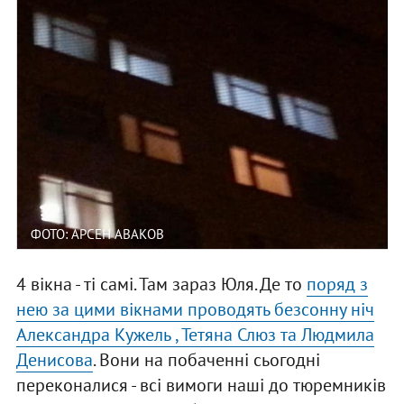
ФОТО: АРСЕН АВАКОВ
4 вікна - ті самі. Там зараз Юля. Де то
поряд з
нею за цими вікнами проводять безсонну ніч
Александра Кужель , Тетяна Слюз та Людмила
Денисова
. Вони на побаченні сьогодні
переконалися - всі вимоги наші до тюремникiв