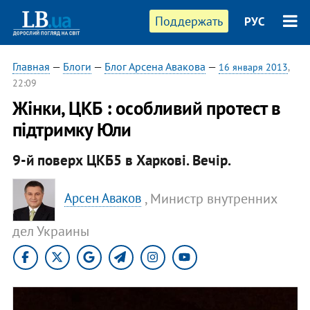
Поддержать
РУС
Главная
—
Блоги
—
Блог Арсена Авакова
—
16 января 2013
,
22:09
Жінки, ЦКБ : особливий протест в
пiдтримку Юли
9-й поверх ЦКБ5 в Харкові. Вечір.
, Министр внутренних
Арсен Аваков
дел Украины