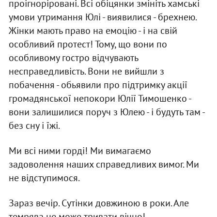
проігноріровані. Всі обіцянки змініть хамські
умови утримання Юлі - виявилися - брехнею.
Жінки мають право на емоцію - і на свій
особливий протест! Тому, що вони по
особливому гостро відчувають
несправедливість. Вони не вийшли з
побачення - обьявили про підтримку акції
громадянської непокори Юлії Тимошенко -
вони залишилися поруч з Юлею - і будуть там -
без сну і їжі.
Ми всі ними горді! Ми вимагаємо
задоволення наших справедливих вимог. Ми
не відступимося.
Зараз вечір. Сутінки довжиною в роки. Але
темрява не може тривати вічно!