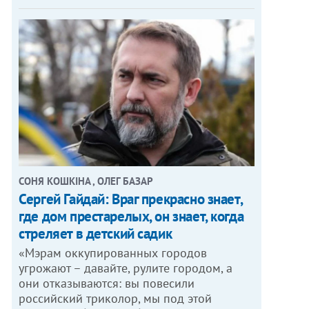
СОНЯ КОШКІНА , ОЛЕГ БАЗАР
Сергей Гайдай: Враг прекрасно знает,
где дом престарелых, он знает, когда
стреляет в детский садик
«Мэрам оккупированных городов
угрожают – давайте, рулите городом, а
они отказываются: вы повесили
российский триколор, мы под этой