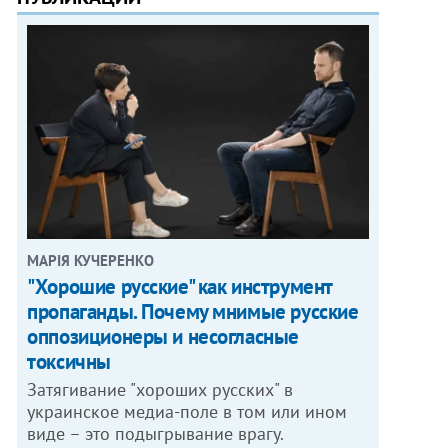
МАРІЯ КУЧЕРЕНКО
"Хорошие русские" как инструмент
пропаганды. Почему мнимые русские
оппозиционеры и несогласные
токсичны
Затягивание "хороших русских" в
украинское медиа-поле в том или ином
виде – это подыгрывание врагу.