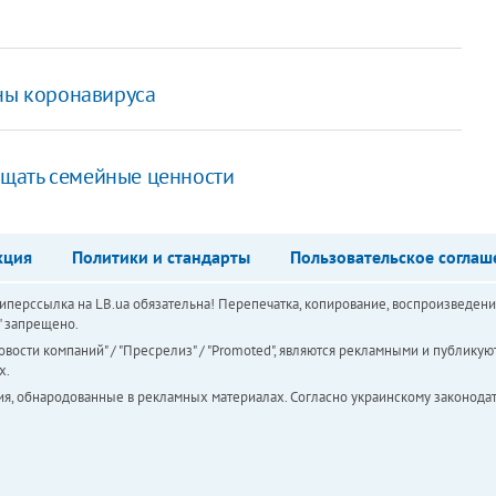
лны коронавируса
щать семейные ценности
кция
Политики и стандарты
Пользовательское соглаш
перссылка на LB.ua обязательна! Перепечатка, копирование, воспроизведени
а" запрещено.
вости компаний" / "Пресрелиз" / "Promoted", являются рекламными и публикуют
х.
ия, обнародованные в рекламных материалах. Согласно украинскому законодат