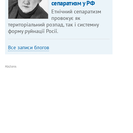
сепаратизм у РФ
Етнічний сепаратизм
провокує як
територіальний розпад, так і системну
форму руйнації Росії.
Все записи блогов
РЕКЛАМА