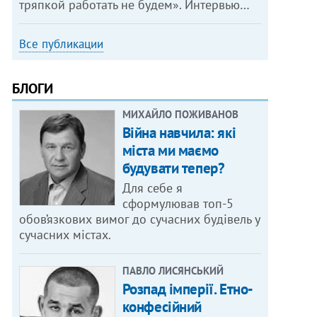
тряпкой работать не будем». Интервью…
Все публикации
БЛОГИ
МИХАЙЛО ПОЖИВАНОВ
Війна навчила: які
міста ми маємо
будувати тепер?
Для себе я
сформулював топ-5
обов’язкових вимог до сучасних будівель у
сучасних містах.
ПАВЛО ЛИСЯНСЬКИЙ
Розпад імперії. Етно-
конфесійний