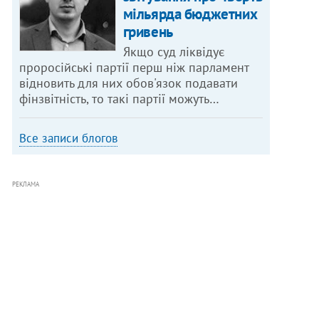
мільярда бюджетних
гривень
Якщо суд ліквідує
проросійські партії перш ніж парламент
відновить для них обов'язок подавати
фінзвітність, то такі партії можуть…
Все записи блогов
РЕКЛАМА