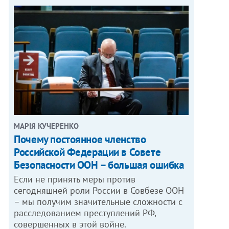
МАРІЯ КУЧЕРЕНКО
​Почему постоянное членство
Российской Федерации в Совете
Безопасности ООН – большая ошибка
Если не принять меры против
сегодняшней роли России в Совбезе ООН
– мы получим значительные сложности с
расследованием преступлений РФ,
совершенных в этой войне.