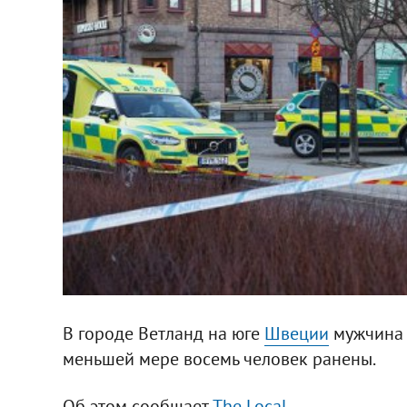
В городе Ветланд на юге
Швеции
мужчина н
меньшей мере восемь человек ранены.
Об этом сообщает
The Local
.