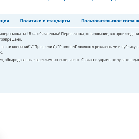
кция
Политики и стандарты
Пользовательское соглаш
перссылка на LB.ua обязательна! Перепечатка, копирование, воспроизведени
а" запрещено.
вости компаний" / "Пресрелиз" / "Promoted", являются рекламными и публикуют
х.
ия, обнародованные в рекламных материалах. Согласно украинскому законодат