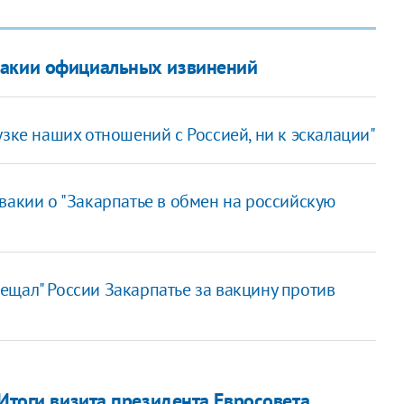
вакии официальных извинений
узке наших отношений с Россией, ни к эскалации"
вакии о "Закарпатье в обмен на российскую
ещал" России Закарпатье за вакцину против
 Итоги визита президента Евросовета