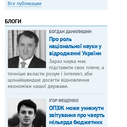
Все публикации
БЛОГИ
БОГДАН ДАНИЛИШИН
Про роль
національної науки у
відродженні України
Зараз наука має
підставити своє плече, а
точніше вкласти розум і інтелект, аби
щонайшвидше досягти відновлення
економіки нашої держави.
ІГОР ФЕЩЕНКО
ОПЗЖ може уникнути
звітування про чверть
мільярда бюджетних