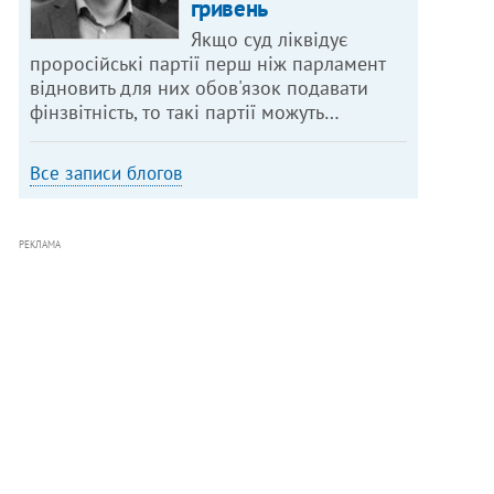
гривень
Якщо суд ліквідує
проросійські партії перш ніж парламент
відновить для них обов'язок подавати
фінзвітність, то такі партії можуть…
Все записи блогов
РЕКЛАМА