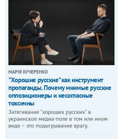
МАРІЯ КУЧЕРЕНКО
"Хорошие русские" как инструмент
пропаганды. Почему мнимые русские
оппозиционеры и несогласные
токсичны
Затягивание "хороших русских" в
украинское медиа-поле в том или ином
виде – это подыгрывание врагу.