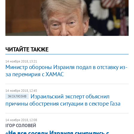
ЧИТАЙТЕ ТАКЖЕ
14 ноября 2018, 13:21
Министр обороны Израиля подал в отставку из-
за перемирия с ХАМАС
14 ноября 2018, 12:45
Израильский эксперт объяснил
ЭКСКЛЮЗИВ
причины обострения ситуации в секторе Газа
14 ноября 2018, 12:08
ІГОР СОЛОВЕЙ
«Не все соседи Израиля смирились с