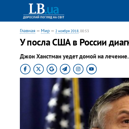
Главная
—
Мир
—
2 ноября 2018
, 00:53
У посла США в России диаг
Джон Ханстман уедет домой на лечение.