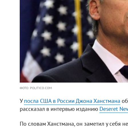
ФОТО: POLITICO.COM
У
посла США в России Джона Ханстмана
об
рассказал в интервью изданию
Deseret Ne
По словам Ханстмана, он заметил у себя н