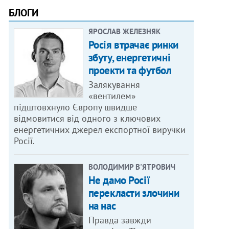
БЛОГИ
ЯРОСЛАВ ЖЕЛЕЗНЯК
Росія втрачає ринки
збуту, енергетичні
проекти та футбол
Залякування
«вентилем»
підштовхнуло Європу швидше
відмовитися від одного з ключових
енергетичних джерел експортної виручки
Росії.
ВОЛОДИМИР В'ЯТРОВИЧ
Не дамо Росії
перекласти злочини
на нас
Правда завжди