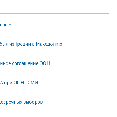
овным
ибыл из Греции в Македонию
онное соглашение ООН
А при ООН, - СМИ
досрочных выборов