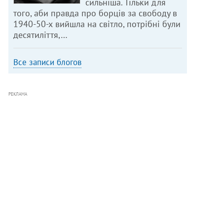
сильніша. Тільки для
того, аби правда про борців за свободу в
1940-50-х вийшла на світло, потрібні були
десятиліття,…
Все записи блогов
РЕКЛАМА