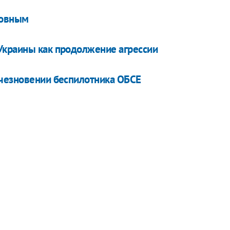
новным
Украины как продолжение агрессии
счезновении беспилотника ОБСЕ