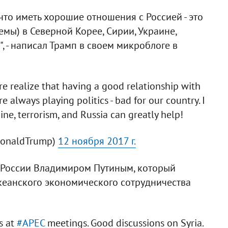
 что иметь хорошие отношения с Россией - это
лемы) в Северной Корее, Сирии, Украине,
, - написал Трамп в своем микроблоге в
re realize that having a good relationship with
e always playing politics - bad for our country. I
ine, terrorism, and Russia can greatly help!
DonaldTrump)
12 ноября 2017 г.
м России Владимиром Путиным, который
кеанского экономического сотрудничества
s at
#APEC
meetings. Good discussions on Syria.