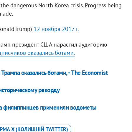
 the dangerous North Korea crisis. Progress being
made.
DonaldTrump)
12 ноября 2017 г.
Трамп президент США нарастил аудиторию
писчиков оказались ботами.
Трампа оказались ботами, - The Economist
 историческому рекорду
па филиппинцев применили водометы
МА X (КОЛИШНІЙ TWITTER)