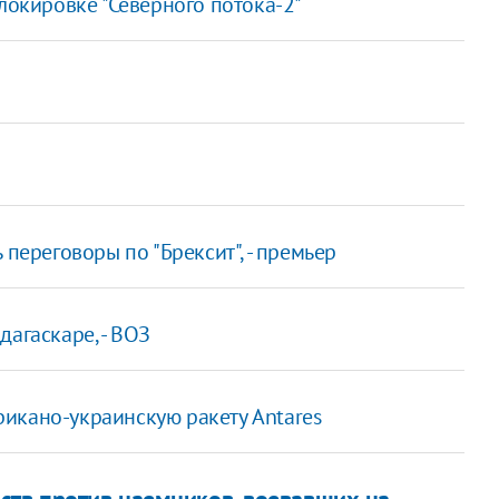
блокировке "Северного потока-2"
 переговоры по "Брексит", - премьер
агаскаре, - ВОЗ
икано-украинскую ракету Antares
ств против наемников, воевавших на