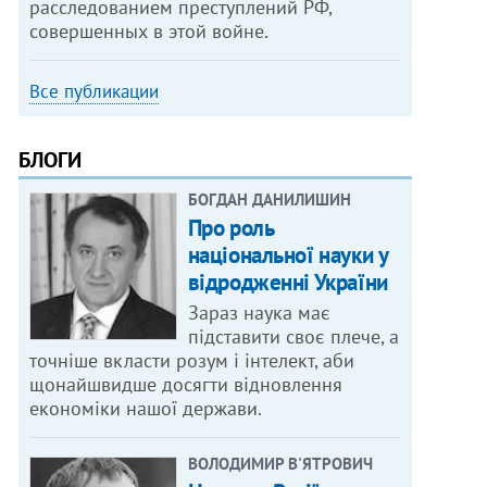
расследованием преступлений РФ,
совершенных в этой войне.
Все публикации
БЛОГИ
БОГДАН ДАНИЛИШИН
Про роль
національної науки у
відродженні України
Зараз наука має
підставити своє плече, а
точніше вкласти розум і інтелект, аби
щонайшвидше досягти відновлення
економіки нашої держави.
ВОЛОДИМИР В'ЯТРОВИЧ