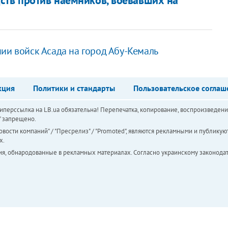
ии войск Асада на город Абу-Кемаль
кция
Политики и стандарты
Пользовательское соглаш
перссылка на LB.ua обязательна! Перепечатка, копирование, воспроизведени
а" запрещено.
вости компаний" / "Пресрелиз" / "Promoted", являются рекламными и публикуют
х.
ия, обнародованные в рекламных материалах. Согласно украинскому законодат