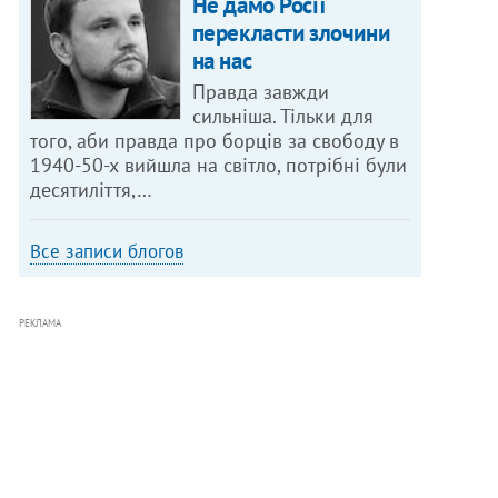
Не дамо Росії
перекласти злочини
на нас
Правда завжди
сильніша. Тільки для
того, аби правда про борців за свободу в
1940-50-х вийшла на світло, потрібні були
десятиліття,…
Все записи блогов
РЕКЛАМА