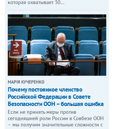
которая охватывает 30…
МАРІЯ КУЧЕРЕНКО
​Почему постоянное членство
Российской Федерации в Совете
Безопасности ООН – большая ошибка
Если не принять меры против
сегодняшней роли России в Совбезе ООН
– мы получим значительные сложности с