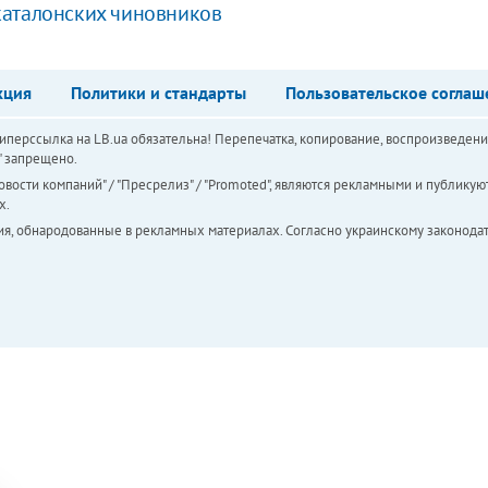
каталонских чиновников
кция
Политики и стандарты
Пользовательское соглаш
перссылка на LB.ua обязательна! Перепечатка, копирование, воспроизведени
а" запрещено.
вости компаний" / "Пресрелиз" / "Promoted", являются рекламными и публикуют
х.
ия, обнародованные в рекламных материалах. Согласно украинскому законодат