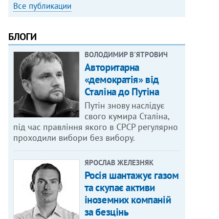
Все публикации
БЛОГИ
ВОЛОДИМИР В'ЯТРОВИЧ
Авторитарна
«демократія» від
Сталіна до Путіна
Путін знову наслідує
свого кумира Сталіна,
під час правління якого в СРСР регулярно
проходили вибори без вибору.
ЯРОСЛАВ ЖЕЛЕЗНЯК
Росія шантажує газом
та скупає активи
іноземних компаній
за безцінь