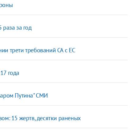
ороны
 раза за год
ии трети требований СА с ЕС
17 года
варом Путина" СМИ
ом: 15 жертв, десятки раненых