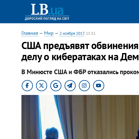
Главная
—
Мир
—
2 ноября 2017
, 15:51
США предъявят обвинения
делу о кибератаках на Дем
В Минюсте США и ФБР отказались проко