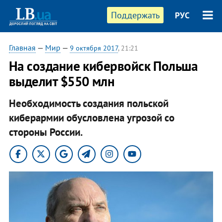
Поддержать
РУС
Главная
—
Мир
—
9 октября 2017
, 21:21
На создание кибервойск Польша
выделит $550 млн
Необходимость создания польской
киберармии обусловлена угрозой со
стороны России.