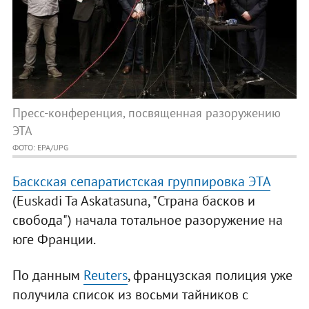
Пресс-конференция, посвященная разоружению
ЭТА
ФОТО: EPA/UPG
Баскская сепаратистская группировка ЭТА
(Euskadi Ta Askatasuna, "Страна басков и
свобода") начала тотальное разоружение на
юге Франции.
По данным
Reuters
, французская полиция уже
получила список из восьми тайников с