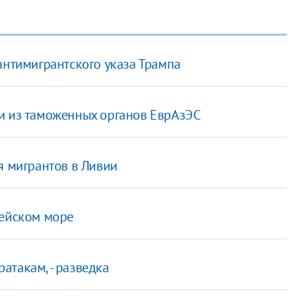
антимигрантского указа Трампа
и из таможенных органов ЕврАзЭС
я мигрантов в Ливии
гейском море
атакам, - разведка