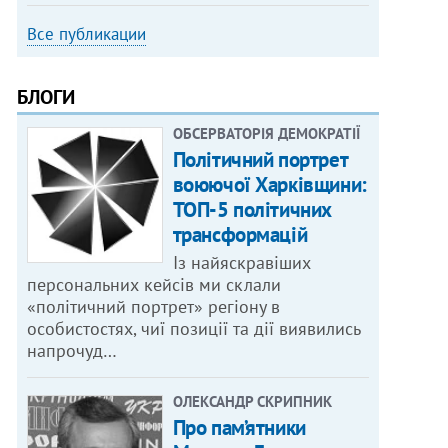
Все публикации
БЛОГИ
ОБСЕРВАТОРІЯ ДЕМОКРАТІЇ
Політичний портрет
воюючої Харківщини:
ТОП-5 політичних
трансформацій
Із найяскравіших
персональних кейсів ми склали
«політичний портрет» регіону в
особистостях, чиї позиції та дії виявились
напрочуд…
ОЛЕКСАНДР СКРИПНИК
Про пам’ятники