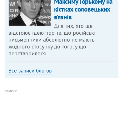
Максиму Горькому на
кістках соловецьких
в’язнів
Для тих, хто ще
відстоює ідею про те, що російські
письменники абсолютно не мають
жодного стосунку до того, у що
перетворилося…
Все записи блогов
РЕКЛАМА