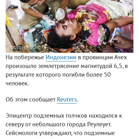
ФОТО: EPA/UPG
На побережье
Индонезии
в провинции Ачех
произошло землетрясение магнитудой 6,5, в
результате которого погибли более 50
человек.
Об этом сообщает
Reuters
.
Эпицентр подземных толчков находился к
северу от небольшого города Реулеует.
Сейсмологи утверждают, что подземные