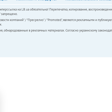
перссылка на LB.ua обязательна! Перепечатка, копирование, воспроизведени
а" запрещено.
вости компаний" / "Пресрелиз" / "Promoted", являются рекламными и публикуют
х.
ия, обнародованные в рекламных материалах. Согласно украинскому законодат