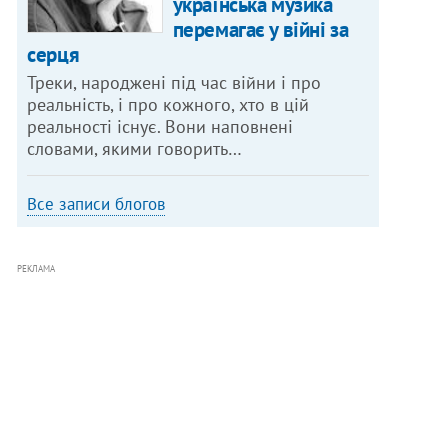
українська музика
перемагає у війні за
серця
Треки, народжені під час війни і про
реальність, і про кожного, хто в цій
реальності існує. Вони наповнені
словами, якими говорить…
Все записи блогов
РЕКЛАМА