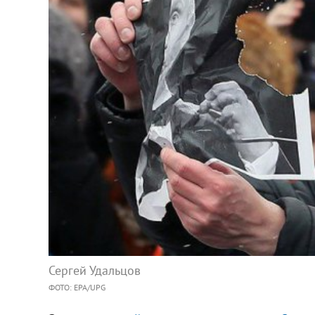
Сергей Удальцов
ФОТО: EPA/UPG