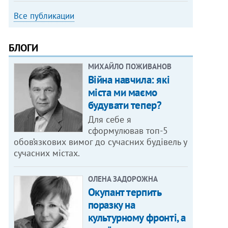
Все публикации
БЛОГИ
МИХАЙЛО ПОЖИВАНОВ
Війна навчила: які
міста ми маємо
будувати тепер?
Для себе я
сформулював топ-5
обов’язкових вимог до сучасних будівель у
сучасних містах.
ОЛЕНА ЗАДОРОЖНА
Окупант терпить
поразку на
культурному фронті, а