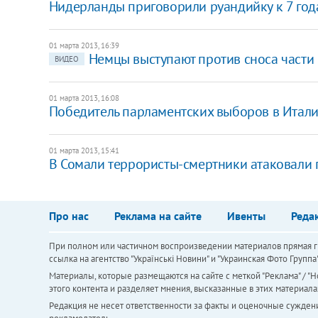
Нидерланды приговорили руандийку к 7 год
01 марта 2013, 16:39
Немцы выступают против сноса части
ВИДЕО
01 марта 2013, 16:08
Победитель парламентских выборов в Итали
01 марта 2013, 15:41
В Сомали террористы-смертники атаковали 
Про нас
Реклама на сайте
Ивенты
Реда
При полном или частичном воспроизведении материалов прямая ги
ссылка на агентство "Українськi Новини" и "Украинская Фото Групп
Материалы, которые размещаются на сайте с меткой "Реклама" / "Но
этого контента и разделяет мнения, высказанные в этих материала
Редакция не несет ответственности за факты и оценочные сужден