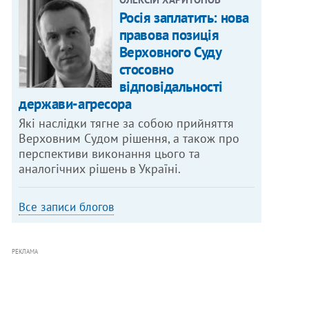
Росія заплатить: нова
правова позиція
Верховного Суду
стосовно
відповідальності
держави-агресора
Які наслідки тягне за собою прийняття
Верховним Судом рішення, а також про
перспективи виконання цього та
аналогічних рішень в Україні.
Все записи блогов
РЕКЛАМА