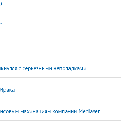
О
"
олкнулся с серьезными неполадками
 Ирака
нансовым махинациям компании Mediaset