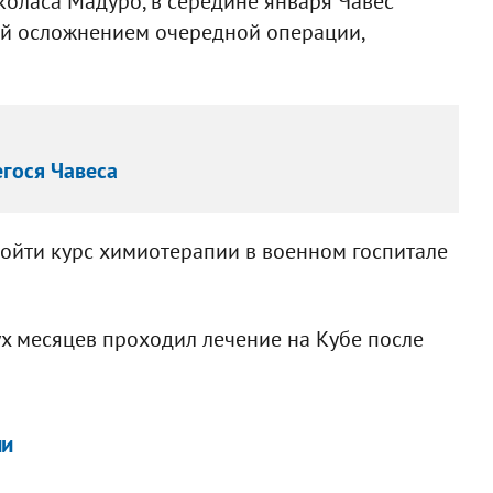
оласа Мадуро, в середине января Чавес
ей осложнением очередной операции,
гося Чавеса
ойти курс химиотерапии в военном госпитале
ух месяцев проходил лечение на Кубе после
ии