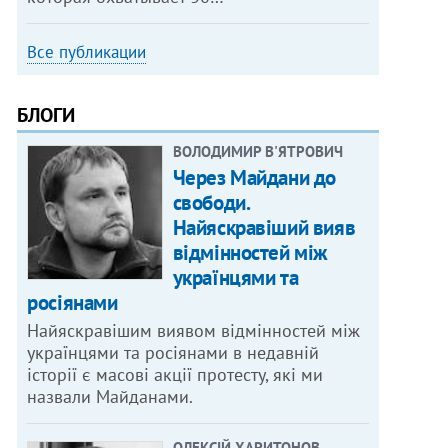
Все публикации
БЛОГИ
ВОЛОДИМИР В'ЯТРОВИЧ
Через Майдани до
свободи.
Найяскравіший вияв
відмінностей між
українцями та
росіянами
Найяскравішим виявом відмінностей між
українцями та росіянами в недавній
історії є масові акції протесту, які ми
назвали Майданами.
ОЛЕКСІЙ ХАРИТОНОВ