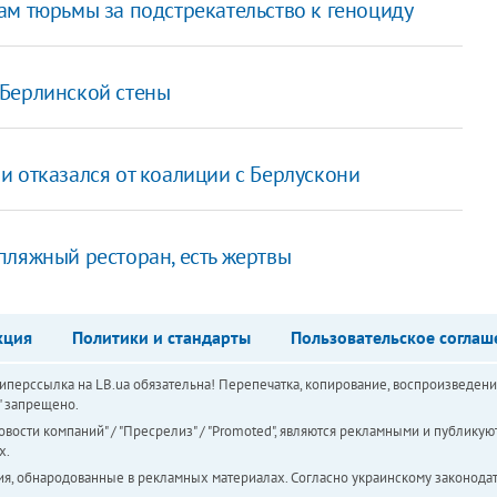
ам тюрьмы за подстрекательство к геноциду
 Берлинской стены
и отказался от коалиции с Берлускони
пляжный ресторан, есть жертвы
кция
Политики и стандарты
Пользовательское соглаш
перссылка на LB.ua обязательна! Перепечатка, копирование, воспроизведени
а" запрещено.
вости компаний" / "Пресрелиз" / "Promoted", являются рекламными и публикуют
х.
ия, обнародованные в рекламных материалах. Согласно украинскому законодат