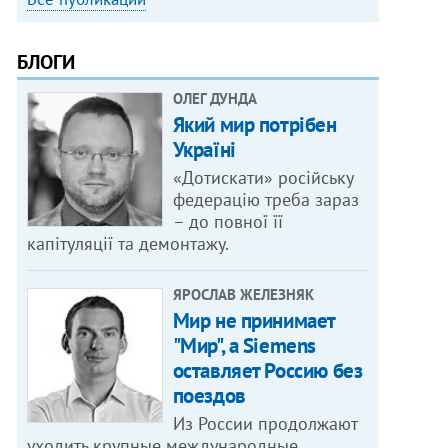
БЛОГИ
ОЛЕГ ДУНДА
Який мир потрібен
Україні
«Дотискати» російську
федерацію треба зараз
– до повної її
капітуляції та демонтажу.
ЯРОСЛАВ ЖЕЛЕЗНЯК
Мир не принимает
"Мир", а Siemens
оставляет Россию без
поездов
Из России продолжают
уходить крупные международные