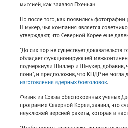
миссией, как заявлял Пхеньян.
Но после того, как появились фотографии
Шмукер, чья компания является советник
утверждают, что Северной Корее еще далек
"До сих пор не существует доказательств т
обладает функционирующей межконтинента
подчеркнули Шиллер и Шмукер, добавив, ч
пони", и предположив, что КНДР не могла
изготовления ядерных боеголовок
.
Физик из Союза обеспокоенных ученых Дэв
программе Северной Кореи, заявил, что сч
неуклюжей версией ракеты, которая в нас
"Чтобы понять, существуют ли реальные пр