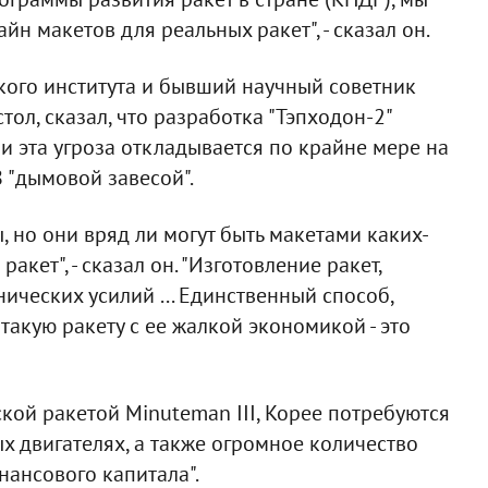
н макетов для реальных ракет", - сказал он.
кого института и бывший научный советник
л, сказал, что разработка "Тэпходон-2"
 и эта угроза откладывается по крайне мере на
8 "дымовой завесой".
ы, но они вряд ли могут быть макетами каких-
кет", - сказал он. "Изготовление ракет,
ических усилий ... Единственный способ,
такую ракету с ее жалкой экономикой - это
кой ракетой Minuteman III, Корее потребуются
ых двигателях, а также огромное количество
нансового капитала".