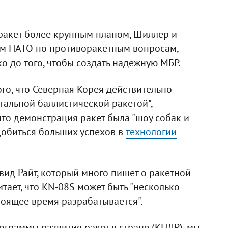
 ракет более крупным планом, Шиллер и
ом НАТО по противоракетным вопросам,
о до того, чтобы создать надежную МБР.
ого, что Северная Корея действительно
льной баллистической ракетой", -
то демонстрация ракет была "шоу собак и
 добиться больших успехов в
технологии
ид Райт, который много пишет о ракетной
итает, что KN-08S может быть "несколько
тоящее время разрабатывается".
ограммы развития ракет в стране (КНДР), мы