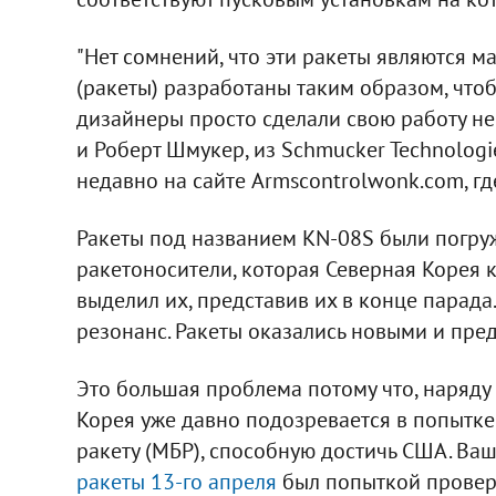
"Нет сомнений, что эти ракеты являются м
(ракеты) разработаны таким образом, чтоб
дизайнеры просто сделали свою работу не
и Роберт Шмукер, из Schmucker Technolog
недавно на сайте Armscontrolwonk.com, гд
Ракеты под названием KN-08S были погр
ракетоносители, которая Северная Корея 
выделил их, представив их в конце парад
резонанс. Ракеты оказались новыми и пред
Это большая проблема потому что, наряду
Корея уже давно подозревается в попытк
ракету (МБР), способную достичь США. Ваш
ракеты 13-го апреля
был попыткой провери