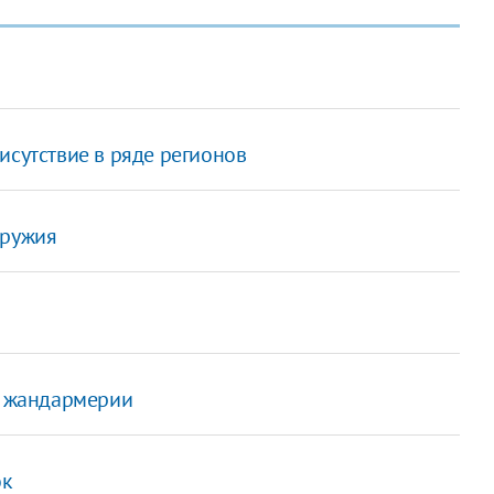
исутствие в ряде регионов
оружия
ре жандармерии
ок