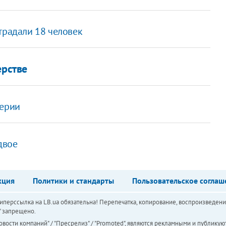
традали 18 человек
ерстве
герии
двое
кция
Политики и стандарты
Пользовательское соглаш
перссылка на LB.ua обязательна! Перепечатка, копирование, воспроизведени
а" запрещено.
вости компаний" / "Пресрелиз" / "Promoted", являются рекламными и публикуют