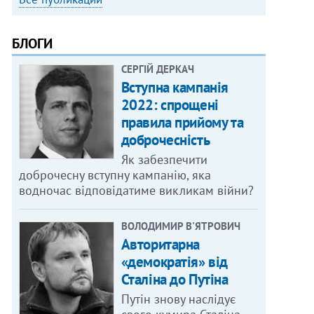
БЛОГИ
СЕРГІЙ ДЕРКАЧ
Вступна кампанія
2022: спрощені
правила прийому та
доброчесність
Як забезпечити
доброчесну вступну кампанію, яка
водночас відповідатиме викликам війни?
ВОЛОДИМИР В'ЯТРОВИЧ
Авторитарна
«демократія» від
Сталіна до Путіна
Путін знову наслідує