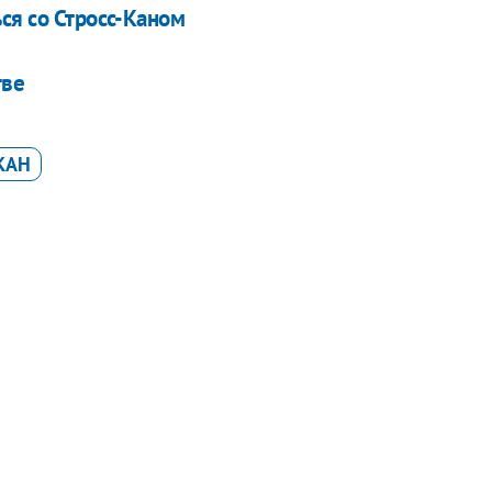
ся со Стросс-Каном
тве
КАН