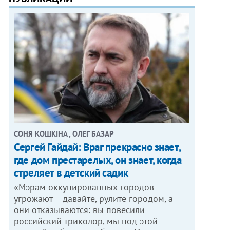
СОНЯ КОШКІНА , ОЛЕГ БАЗАР
Сергей Гайдай: Враг прекрасно знает,
где дом престарелых, он знает, когда
стреляет в детский садик
«Мэрам оккупированных городов
угрожают – давайте, рулите городом, а
они отказываются: вы повесили
российский триколор, мы под этой