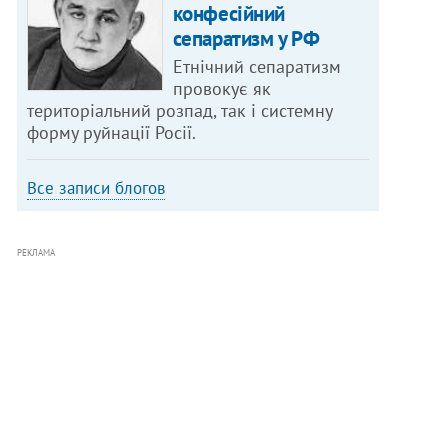
конфесійний
сепаратизм у РФ
Етнічний сепаратизм
провокує як
територіальний розпад, так і системну
форму руйнації Росії.
Все записи блогов
РЕКЛАМА