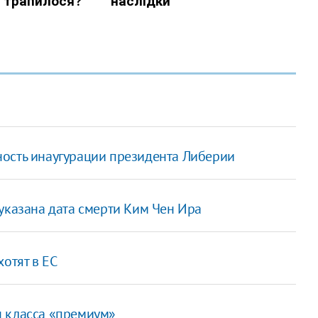
ность инаугурации президента Либерии
указана дата смерти Ким Чен Ира
хотят в ЕС
н класса «премиум»