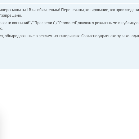
перссылка на LB.ua обязательна! Перепечатка, копирование, воспроизведени
а" запрещено.
вости компаний" / "Пресрелиз" / "Promoted", являются рекламными и публикуют
х.
ия, обнародованные в рекламных материалах. Согласно украинскому законодат