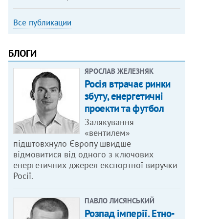
Все публикации
БЛОГИ
ЯРОСЛАВ ЖЕЛЕЗНЯК
Росія втрачає ринки
збуту, енергетичні
проекти та футбол
Залякування
«вентилем»
підштовхнуло Європу швидше
відмовитися від одного з ключових
енергетичних джерел експортної виручки
Росії.
ПАВЛО ЛИСЯНСЬКИЙ
Розпад імперії. Етно-