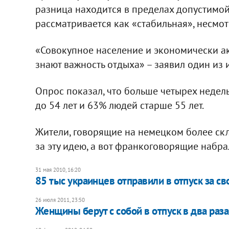
разница находится в пределах допустимо
рассматривается как «стабильная», несмо
«Совокупное население и экономически акт
знают важность отдыха» – заявил один из 
Опрос показал, что больше четырех недель
до 54 лет и 63% людей старше 55 лет.
Жители, говорящие на немецком более ск
за эту идею, а вот франкоговорящие набра
31 мая 2010, 16:20
85 тыс украинцев отправили в отпуск за св
26 июля 2011, 23:50
Женщины берут с собой в отпуск в два раз