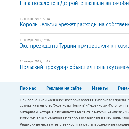
На автосалоне в Детройте назвали автомоби
10 января 2012, 22:10
Король Бельгии урежет расходы на собстве
10 января 2012, 19:16
Экс-президента Турции приговорили к пож
10 января 2012, 17:43
Польский прокурор объяснил попытку само
Про нас
Реклама на сайте
Ивенты
Реда
При полном или частичном воспроизведении материалов прямая ги
ссылка на агентство "Українськi Новини" и "Украинская Фото Групп
Материалы, которые размещаются на сайте с меткой "Реклама" / "Но
этого контента и разделяет мнения, высказанные в этих материала
Редакция не несет ответственности за факты и оценочные сужден