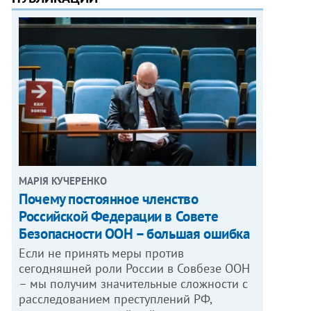
МАРІЯ КУЧЕРЕНКО
​Почему постоянное членство
Российской Федерации в Совете
Безопасности ООН – большая ошибка
Если не принять меры против
сегодняшней роли России в Совбезе ООН
– мы получим значительные сложности с
расследованием преступлений РФ,