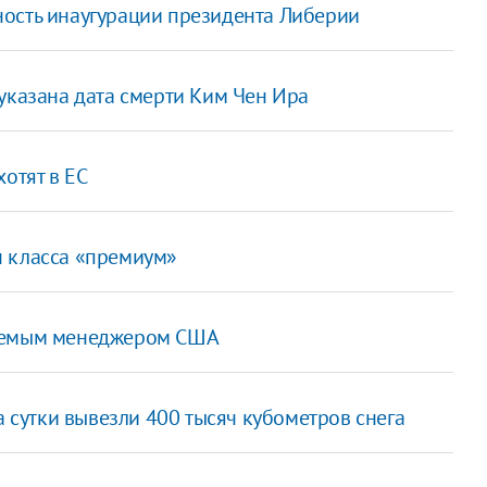
ность инаугурации президента Либерии
указана дата смерти Ким Чен Ира
хотят в ЕС
н класса «премиум»
ваемым менеджером США
а сутки вывезли 400 тысяч кубометров снега