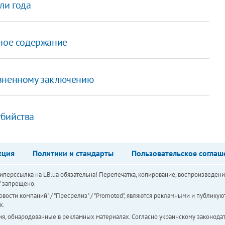
ли года
нное содержание
изненному заключению
убийства
кция
Политики и стандарты
Пользовательское соглаш
перссылка на LB.ua обязательна! Перепечатка, копирование, воспроизведени
а" запрещено.
вости компаний" / "Пресрелиз" / "Promoted", являются рекламными и публикуют
х.
ия, обнародованные в рекламных материалах. Согласно украинскому законодат