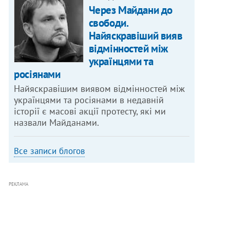
Через Майдани до
свободи.
Найяскравіший вияв
відмінностей між
українцями та
росіянами
Найяскравішим виявом відмінностей між
українцями та росіянами в недавній
історії є масові акції протесту, які ми
назвали Майданами.
Все записи блогов
РЕКЛАМА