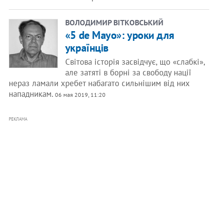
ВОЛОДИМИР ВІТКОВСЬКИЙ
«5 de Mayo»: уроки для
українців
Світова історія засвідчує, що «слабкі»,
але затяті в борні за свободу нації
нераз ламали хребет набагато сильнішим від них
нападникам.
06 мая 2019, 11:20
РЕКЛАМА