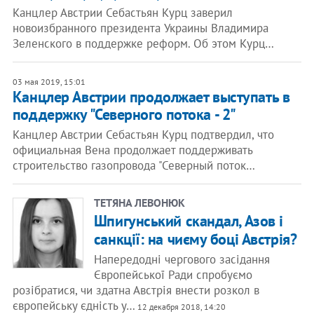
Канцлер Австрии Себастьян Курц заверил
новоизбранного президента Украины Владимира
Зеленского в поддержке реформ. Об этом Курц…
03 мая 2019, 15:01
Канцлер Австрии продолжает выступать в
поддержку "Северного потока - 2"
Канцлер Австрии Себастьян Курц подтвердил, что
официальная Вена продолжает поддерживать
строительство газопровода "Северный поток…
​ТЕТЯНА ЛЕВОНЮК
Шпигунський скандал, Азов і
санкції: на чиєму боці Австрія?
Напередодні чергового засідання
Європейської Ради спробуємо
розібратися, чи здатна Австрія внести розкол в
європейську єдність у…
12 декабря 2018, 14:20