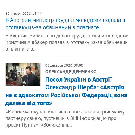
10 января 2021, 15:44
В Австрии министр труда и молодежи подала в
отставку из-за обвинений в плагиате
В Австрии министр по делам труда, семьи и молодежи
Кристина Ашбахер подала в отставку из-за обвинений
в плагиате в…
03 декабря 2020, 08:00
ОЛЕКСАНДР ДЕМЧЕНКО
Посол України в Австрії
Олександр Щерба: «Австрія
не є адвокатом Російської Федерації, вона
далека від того»
«Російська окупаційна влада підклала австрійському
партнеру свиню, пустивши в ЗМІ інформацію про
проєкт Путіна», «Зближення…