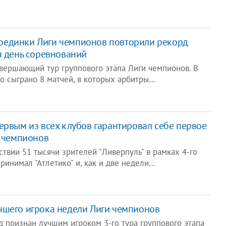
оединки Лиги чемпионов повторили рекорд
н день соревнований
авершающий тур группового этапа Лиги чемпионов. В
ыло сыграно 8 матчей, в которых арбитры…
первым из всех клубов гарантировал себе первое
и чемпионов
ствии 51 тысячи зрителей "Ливерпуль" в рамках 4-го
ринимал "Атлетико" и, как и две недели…
чшего игрока недели Лиги чемпионов
д признан лучшим игроком 3-го тура группового этапа