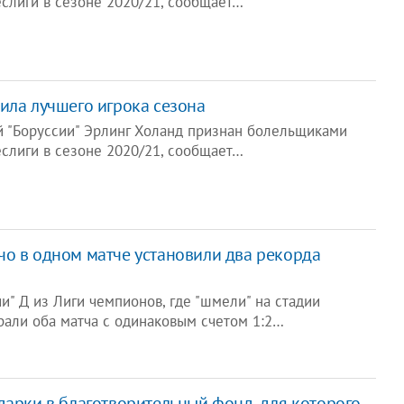
слиги в сезоне 2020/21, сообщает…
ила лучшего игрока сезона
 "Боруссии" Эрлинг Холанд признан болельщиками
слиги в сезоне 2020/21, сообщает…
чо в одном матче установили два рекорда
и" Д из Лиги чемпионов, где "шмели" на стадии
рали оба матча с одинаковым счетом 1:2…
дарки в благотворительный фонд, для которого