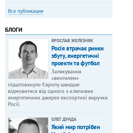
Все публикации
БЛОГИ
ЯРОСЛАВ ЖЕЛЕЗНЯК
Росія втрачає ринки
збуту, енергетичні
проекти та футбол
Залякування
«вентилем»
підштовхнуло Європу швидше
відмовитися від одного з ключових
енергетичних джерел експортної виручки
Росії.
ОЛЕГ ДУНДА
Який мир потрібен