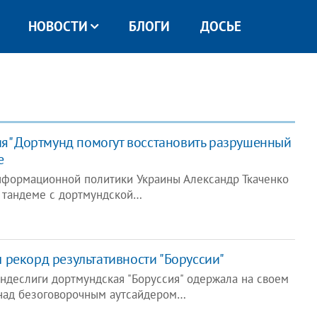
НОВОСТИ
БЛОГИ
ДОСЬЕ
ия" Дортмунд помогут восстановить разрушенный
е
нформационной политики Украины Александр Ткаченко
в тандеме с дортмундской…
 рекорд результативности "Боруссии"
ундеслиги дортмундская "Боруссия" одержала на своем
над безоговорочным аутсайдером…