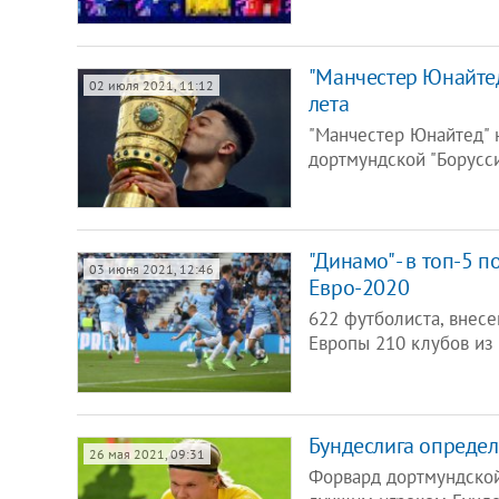
"Манчестер Юнайтед
02 июля 2021, 11:12
лета
"Манчестер Юнайтед" 
дортмундской "Борусс
"Динамо" - в топ-5 
03 июня 2021, 12:46
Евро-2020
622 футболиста, внесе
Европы 210 клубов из 
Бундеслига определ
26 мая 2021, 09:31
Форвард дортмундской