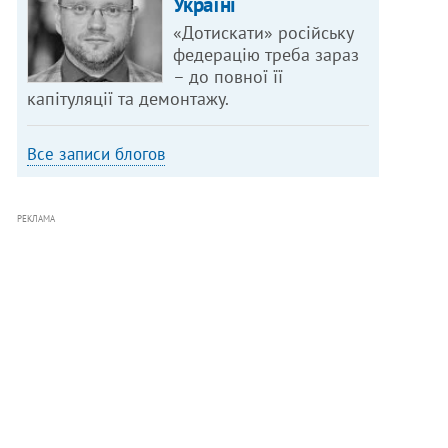
Україні
«Дотискати» російську
федерацію треба зараз
– до повної її
капітуляції та демонтажу.
Все записи блогов
РЕКЛАМА