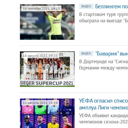
Беллингем по
ВИДЕО
16 сентября 2021, 14:15
В стартовом туре груп
обыграла на выезде "Б
"Бавария" вы
ВИДЕО
18 августа 2021, 09:55
В Дортмунде на "Сигна
Германии между чемпи
УЕФА огласил списо
13 августа 2021, 15:59
амплуа Лиги чемпи
УЕФА объявил кандида
чемпионов сезона-202