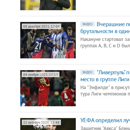
Вчерашние п
ВИДЕО
08 декабря 2021, 12:04
брутальности в оди
Накануне стартовал з
группах А, В, С и D б
"Ливерпуль" 
ВИДЕО
04 ноября 2021, 10:13
место в группе Лиг
На "Энфилде" в присут
тура Лиги чемпионов п
УЕФА определил лу
22 октября 2021, 15:48
Защитник "Аякса" Блин