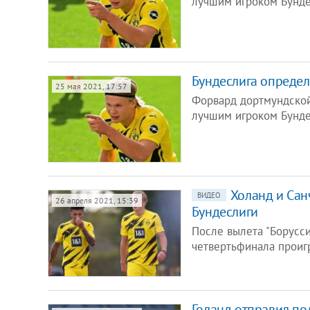
лучшим игроком Бунде
Бундеслига определ
25 мая 2021, 17:57
Форвард дортмундской
лучшим игроком Бунде
Холанд и Сан
ВИДЕО
26 апреля 2021, 15:39
Бундеслиги
После вылета "Борусси
четвертьфинала проиг
Голанд отправил по