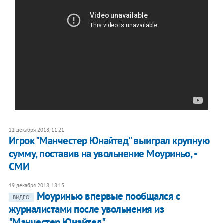
21 декабря 2018, 11:21
Игрок "Манчестер Юнайтед" выиграл крупную
сумму, поставив на увольнение Моуриньо, -
СМИ
19 декабря 2018, 18:13
Моуринью впервые пообщался с
ВИДЕО
журналистами после увольнения из
"Манчестер Юнайтед"