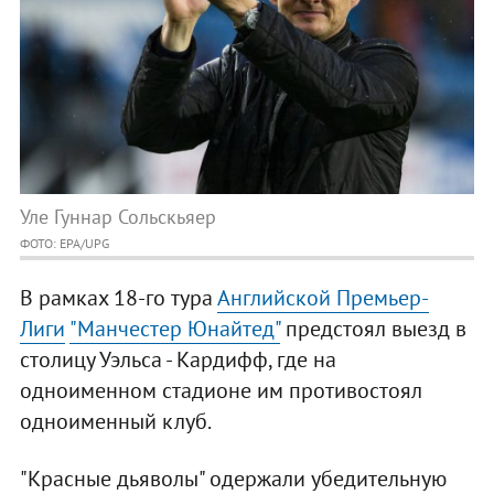
Уле Гуннар Сольскьяер
ФОТО: EPA/UPG
В рамках 18-го тура
Английской Премьер-
Лиги
"Манчестер Юнайтед"
предстоял выезд в
столицу Уэльса - Кардифф, где на
одноименном стадионе им противостоял
одноименный клуб.
"Красные дьяволы" одержали убедительную