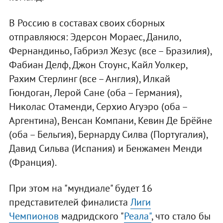
В Россию в составах своих сборных
отправляюся: Эдерсон Мораес, Данило,
Фернандиньо, Габриэл Жезус (все – Бразилия),
Фабиан Делф, Джон Стоунс, Кайл Уолкер,
Рахим Стерлинг (все – Англия), Илкай
Гюндоган, Лерой Сане (оба – Германия),
Николас Отаменди, Серхио Агуэро (оба –
Аргентина), Венсан Компани, Кевин Де Брёйне
(оба – Бельгия), Бернарду Силва (Португалия),
Давид Сильва (Испания) и Бенжамен Менди
(Франция).
При этом на "мундиале" будет 16
представителей финалиста
Лиги
Чемпионов
мадридского "
Реала"
, что стало бы