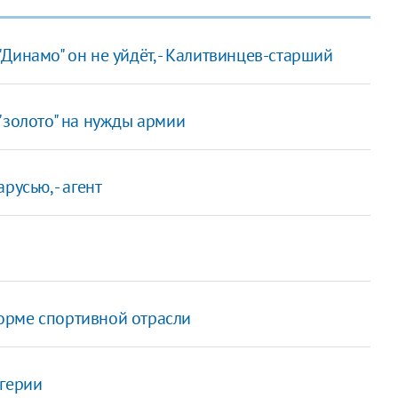
 "Динамо" он не уйдёт, - Калитвинцев-старший
"золото" на нужды армии
усью, - агент
орме спортивной отрасли
игерии