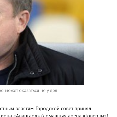
о может оказаться не у дел
стным властям. Городской совет принял
иона «Авангард» (домашняя арена «Говерлы»).