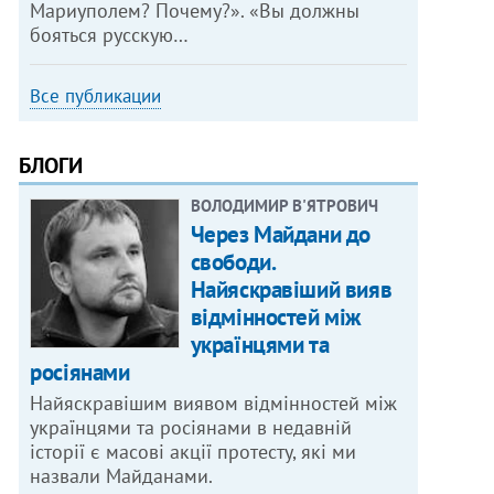
Мариуполем? Почему?». «Вы должны
бояться русскую…
Все публикации
БЛОГИ
ВОЛОДИМИР В'ЯТРОВИЧ
Через Майдани до
свободи.
Найяскравіший вияв
відмінностей між
українцями та
росіянами
Найяскравішим виявом відмінностей між
українцями та росіянами в недавній
історії є масові акції протесту, які ми
назвали Майданами.