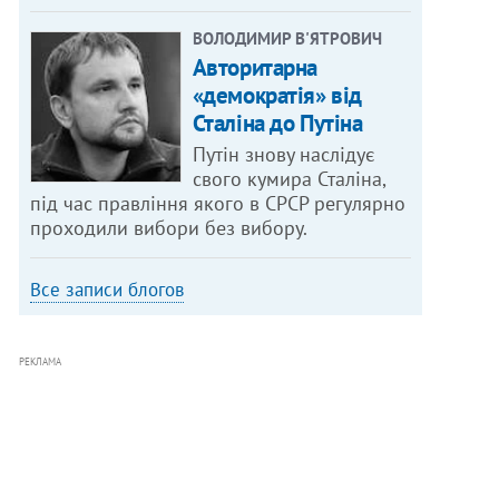
ВОЛОДИМИР В'ЯТРОВИЧ
Авторитарна
«демократія» від
Сталіна до Путіна
Путін знову наслідує
свого кумира Сталіна,
під час правління якого в СРСР регулярно
проходили вибори без вибору.
Все записи блогов
РЕКЛАМА