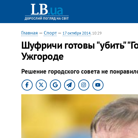
Главная
—
Спорт
—
17 октября 2014
, 10:29
Шуфричи готовы "убить" "Г
Ужгороде
Решение городского совета не понравил