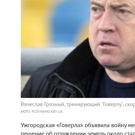
Вячеслав Грозный, тренирующий "Говерлу", скор
ФОТО: FCDYNAMO.KIEV.UA
Ужгородская «Говерла» объявила войну ме
решение об отчуждении земель около стад