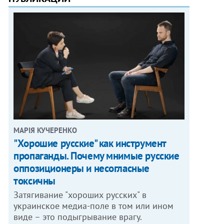
МАРІЯ КУЧЕРЕНКО
"Хорошие русские" как инструмент
пропаганды. Почему мнимые русские
оппозиционеры и несогласные
токсичны
Затягивание "хороших русских" в
украинское медиа-поле в том или ином
виде – это подыгрывание врагу.