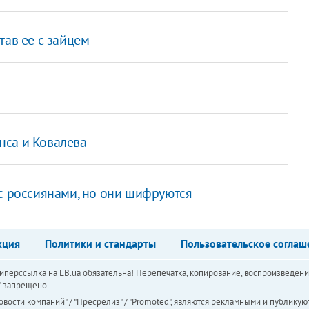
тав ее с зайцем
инса и Ковалева
 с россиянами, но они шифруются
кция
Политики и стандарты
Пользовательское соглаш
перссылка на LB.ua обязательна! Перепечатка, копирование, воспроизведени
а" запрещено.
вости компаний" / "Пресрелиз" / "Promoted", являются рекламными и публикуют