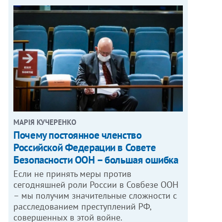
МАРІЯ КУЧЕРЕНКО
​Почему постоянное членство
Российской Федерации в Совете
Безопасности ООН – большая ошибка
Если не принять меры против
сегодняшней роли России в Совбезе ООН
– мы получим значительные сложности с
расследованием преступлений РФ,
совершенных в этой войне.