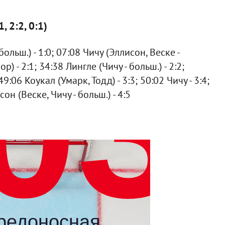
, 2:2, 0:1)
льш.) - 1:0; 07:08 Чичу (Эллисон, Веске -
р) - 2:1; 34:38 Лингле (Чичу - больш.) - 2:2;
49:06 Коукал (Умарк, Тодд) - 3:3; 50:02 Чичу - 3:4;
он (Веске, Чичу - больш.) - 4:5