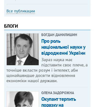
Все публикации
БЛОГИ
БОГДАН ДАНИЛИШИН
Про роль
національної науки у
відродженні України
Зараз наука має
підставити своє плече, а
точніше вкласти розум і інтелект, аби
щонайшвидше досягти відновлення
економіки нашої держави.
ОЛЕНА ЗАДОРОЖНА
Окупант терпить
поразку на