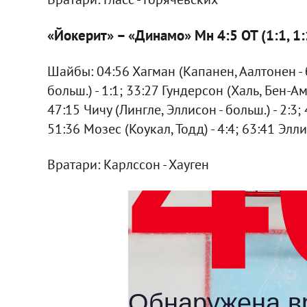
«Йокерит» – «Динамо» Мн 4:5 ОТ (1:1, 1:1
Шайбы: 04:56 Хагман (Капанен, Аалтонен - бо
больш.) - 1:1; 33:27 Гундерсон (Халь, Бен-Амо
47:15 Чичу (Лингле, Эллисон - больш.) - 2:3; 
51:36 Мозес (Коукал, Тодд) - 4:4; 63:41 Эллис
Вратари: Карлссон - Хауген