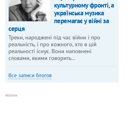
культурному фронті, а
українська музика
перемагає у війні за
серця
Треки, народжені під час війни і про
реальність, і про кожного, хто в цій
реальності існує. Вони наповнені
словами, якими говорить…
Все записи блогов
РЕКЛАМА