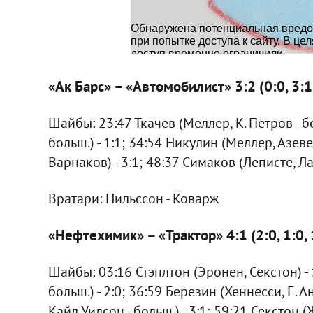
«Ак Барс» – «Автомобилист» 3:2 (0:0, 3:1,
Шайбы: 23:47 Ткачев (Меллер, К. Петров - б
больш.) - 1:1; 34:54 Никулин (Меллер, Азеве
Варнаков) - 3:1; 48:37 Симаков (Леписте, Ла
Вратари: Нильссон - Коварж
«Нефтехимик» – «Трактор» 4:1 (2:0, 1:0, 
Шайбы: 03:16 Стэплтон (Эронен, Секстон) - 
больш.) - 2:0; 36:59 Березин (Хеннесси, Е. Ан
Кайл Уилсон - больш.) - 3:1; 59:21 Секстон (Ж