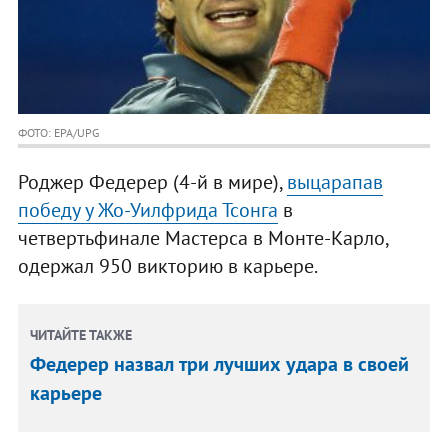
ФОТО: EPA/UPG
Роджер Федерер (4-й в мире),
выцарапав
победу у Жо-Уилфрида Тсонга
в
четвертьфинале Мастерса в Монте-Карло,
одержал 950 викторию в карьере.
ЧИТАЙТЕ ТАКЖЕ
Федерер назвал три лучших удара в своей
карьере