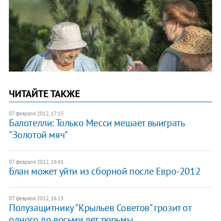
ЧИТАЙТЕ ТАКЖЕ
07 февраля 2012, 17:15
Балотелли: Только Месси мешает выиграть
"Золотой мяч"
07 февраля 2012, 16:41
Блан может уйти из сборной после Евро-2012
07 февраля 2012, 16:15
Полузащитнику "Крыльев Советов" грозит от
одного до восьми лет тюрьмы