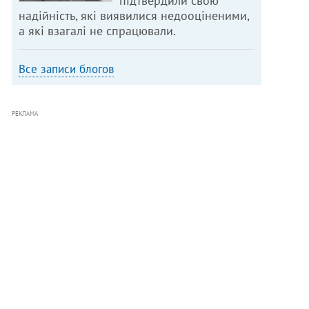
підтвердили свою
надійність, які виявилися недооціненими,
а які взагалі не спрацювали.
Все записи блогов
РЕКЛАМА