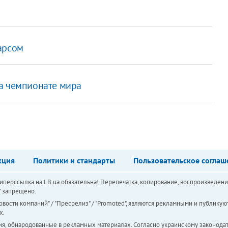
арсом
на чемпионате мира
кция
Политики и стандарты
Пользовательское соглаш
перссылка на LB.ua обязательна! Перепечатка, копирование, воспроизведени
а" запрещено.
вости компаний" / "Пресрелиз" / "Promoted", являются рекламными и публикуют
х.
ия, обнародованные в рекламных материалах. Согласно украинскому законодат