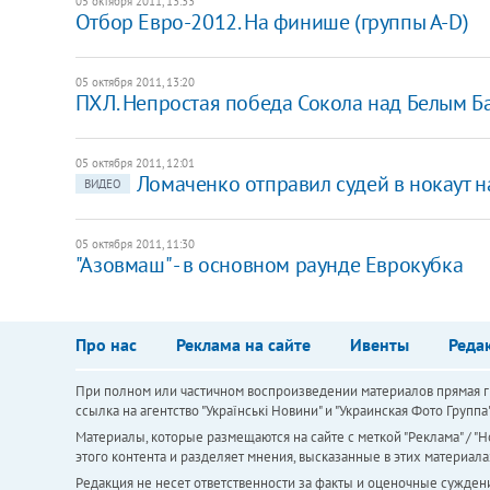
05 октября 2011, 13:33
​Отбор Евро-2012. На финише (группы А-D)
05 октября 2011, 13:20
ПХЛ. Непростая победа Сокола над Белым Б
05 октября 2011, 12:01
Ломаченко отправил судей в нокаут 
ВИДЕО
05 октября 2011, 11:30
​"Азовмаш" - в основном раунде Еврокубка
Про нас
Реклама на сайте
Ивенты
Реда
При полном или частичном воспроизведении материалов прямая ги
ссылка на агентство "Українськi Новини" и "Украинская Фото Групп
Материалы, которые размещаются на сайте с меткой "Реклама" / "Но
этого контента и разделяет мнения, высказанные в этих материала
Редакция не несет ответственности за факты и оценочные сужден