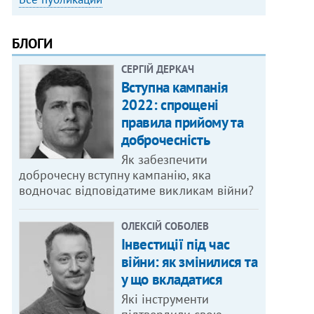
БЛОГИ
СЕРГІЙ ДЕРКАЧ
Вступна кампанія
2022: спрощені
правила прийому та
доброчесність
Як забезпечити
доброчесну вступну кампанію, яка
водночас відповідатиме викликам війни?
ОЛЕКСІЙ СОБОЛЕВ
Інвестиції під час
війни: як змінилися та
у що вкладатися
Які інструменти