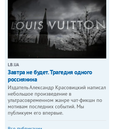
LB.UA
Завтра не будет. Трагедия одного
россиянина
Издатель Александр Красовицкий написал
небольшое произведение в
ультрасовременном жанре чат-фикшн по
мотивам последних событий. Мы
публикуем его впервые.
Все публикации