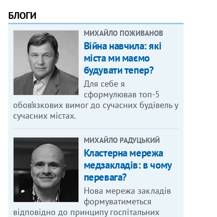
БЛОГИ
МИХАЙЛО ПОЖИВАНОВ
Війна навчила: які
міста ми маємо
будувати тепер?
Для себе я
сформулював топ-5
обов’язкових вимог до сучасних будівель у
сучасних містах.
МИХАЙЛО РАДУЦЬКИЙ
Кластерна мережа
медзакладів: в чому
перевага?
Нова мережа закладів
формуватиметься
відповідно до принципу госпітальних