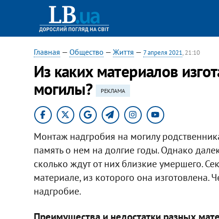
Главная
—
Общество
—
Життя
—
7 апреля 2021
, 21:10
Из каких материалов изго
могилы?
РЕКЛАМА
Монтаж надгробия на могилу родственника
память о нем на долгие годы. Однако далек
сколько ждут от них близкие умершего. Се
материале, из которого она изготовлена. 
надгробие.
Преимущества и недостатки разных мат