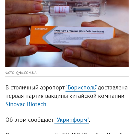
ФОТО: QHA.COM.UA
В столичный аэропорт
"Борисполь"
доставлена
первая партия вакцины китайской компании
Sinovac Biotech
.
Об этом сообщает
“Укринформ”
.