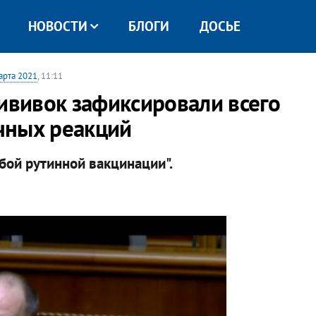
НОВОСТИ
БЛОГИ
ДОСЬЕ
арта 2021
, 11:11
рививок зафиксировали всего
чных реакций
юбой рутинной вакцинации".