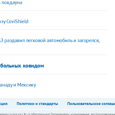
в локдауна
зу CoviShield
 раздавил легковой автомобиль и загорелся,
х больных ковидом
Канаду и Мексику
кция
Политики и стандарты
Пользовательское соглаш
перссылка на LB.ua обязательна! Перепечатка, копирование, воспроизведени