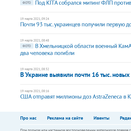
Под КГГА собрался митинг ФЛП проти
ФОТО
19 марта 2021, 09:24
Почти 93 тыс. украинцев получили первую до
19 марта 2021, 08:48
В Хмельницкой области военный КамАЗ
ФОТО
два человека погибли
19 марта 2021, 08:32
В Украине выявили почти 16 тыс. новы
19 марта 2021, 08:16
США отправят миллионы доз AstraZeneca в 
Про нас
Реклама на сайте
Ивенты
Реда
При полном или частичном воспроизведении материалов прямая ги