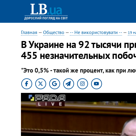
Главная
—
Общество
—
-- Не використовувати --
—
19 м
В Украине на 92 тысячи п
455 незначительных побо
"Это 0,5% - такой же процент, как при л