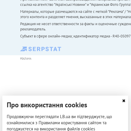
ссылка на агентство "Українськi Новини" и "Украинская Фото Групп
Материалы, которые размещаются на сайте с меткой "Реклама" / "Но
этого контента и разделяет мнения, высказанные в этих материала
Редакция не несет ответственности за факты и оценочные сужден
рекламодатель.
Субъект в сфере онлайн-медиа; идентификатор медиа - R40-05097
РЕКЛАМА
Про використання cookies
Продовжуючи переглядати LB.ua ви підтверджуєте, що
ознайомилися з Правилами користування сайтом та
погоджуєтеся на використання файлів cookies