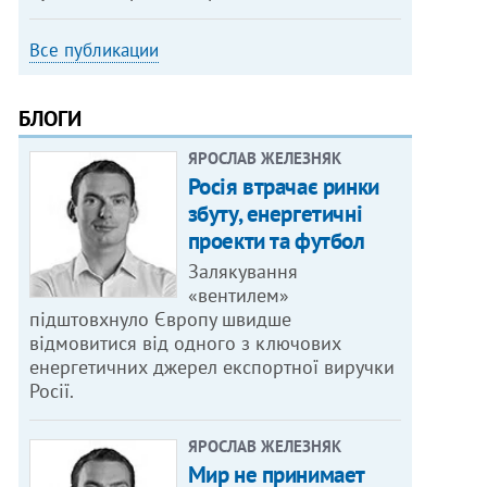
Все публикации
БЛОГИ
ЯРОСЛАВ ЖЕЛЕЗНЯК
Росія втрачає ринки
збуту, енергетичні
проекти та футбол
Залякування
«вентилем»
підштовхнуло Європу швидше
відмовитися від одного з ключових
енергетичних джерел експортної виручки
Росії.
ЯРОСЛАВ ЖЕЛЕЗНЯК
Мир не принимает