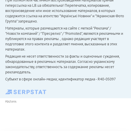
При полном или частичном воспроизведении материалов прямая
гиперссылка на LB.ua обязательна! Перепечатка, копирование,
воспроизведение или иное использование материалов, в которых
содержится ссылка на агентство "Українськi Новини" и "Украинская Фото
Группа" запрещено.
Материалы, которые размещаются на сайте с меткой "Реклама" /
"Новости компаний" / "Пресрелиз" / "Promoted", являются рекламными и
публикуются на правах рекламы. , однако редакция участвует в
подготовке этого контента и разделяет мнения, высказанные в этих
материалах.
Редакция не несет ответственности за факты и оценочные суждения,
обнародованные в рекламных материалах. Согласно украинскому
законодательству, ответственность за содержание рекламы несет
рекламодатель.
Субъект в сфере онлайн-медиа; идентификатор медиа - R40-05097
РЕКЛАМА