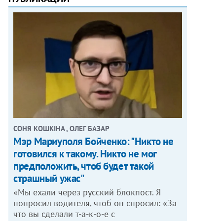
СОНЯ КОШКІНА , ОЛЕГ БАЗАР
Мэр Мариуполя Бойченко: "Никто не
готовился к такому. Никто не мог
предположить, чтоб будет такой
страшный ужас"
«Мы ехали через русский блокпост. Я
попросил водителя, чтоб он спросил: «За
что вы сделали т-а-к-о-е с