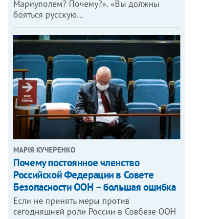
Мариуполем? Почему?». «Вы должны
бояться русскую…
МАРІЯ КУЧЕРЕНКО
​Почему постоянное членство
Российской Федерации в Совете
Безопасности ООН – большая ошибка
Если не принять меры против
сегодняшней роли России в Совбезе ООН