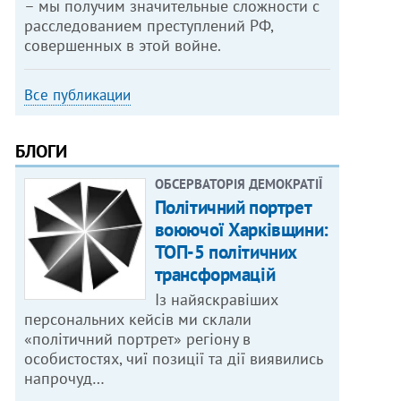
– мы получим значительные сложности с
расследованием преступлений РФ,
совершенных в этой войне.
Все публикации
БЛОГИ
ОБСЕРВАТОРІЯ ДЕМОКРАТІЇ
Політичний портрет
воюючої Харківщини:
ТОП-5 політичних
трансформацій
Із найяскравіших
персональних кейсів ми склали
«політичний портрет» регіону в
особистостях, чиї позиції та дії виявились
напрочуд…