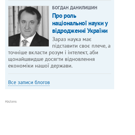
БОГДАН ДАНИЛИШИН
Про роль
національної науки у
відродженні України
Зараз наука має
підставити своє плече, а
точніше вкласти розум і інтелект, аби
щонайшвидше досягти відновлення
економіки нашої держави.
Все записи блогов
РЕКЛАМА