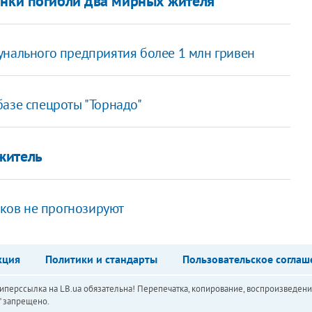
инки погибли два мирных жителя
унального предприятия более 1 млн гривен
базе спецроты "Торнадо"
житель
дков не прогнозируют
кция
Политики и стандарты
Пользовательское соглаш
перссылка на LB.ua обязательна! Перепечатка, копирование, воспроизведени
а" запрещено.