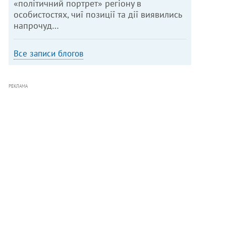
«політичний портрет» регіону в
особистостях, чиї позиції та дії виявились
напрочуд…
Все записи блогов
РЕКЛАМА