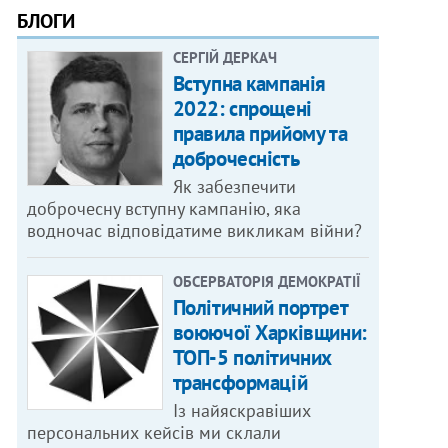
БЛОГИ
СЕРГІЙ ДЕРКАЧ
Вступна кампанія
2022: спрощені
правила прийому та
доброчесність
Як забезпечити
доброчесну вступну кампанію, яка
водночас відповідатиме викликам війни?
ОБСЕРВАТОРІЯ ДЕМОКРАТІЇ
Політичний портрет
воюючої Харківщини:
ТОП-5 політичних
трансформацій
Із найяскравіших
персональних кейсів ми склали