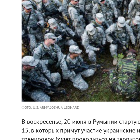
ФОТО: U.S. ARMY/JOSHUA LEONARD
В воскресенье, 20 июня в Румынии старту
15, в которых примут участие украинские 
тренировок будет проводиться на террито