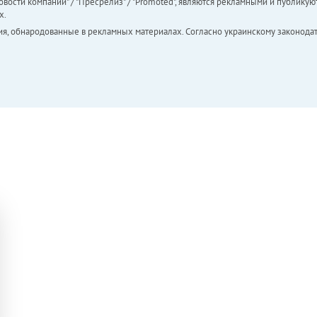
вости компаний" / "Пресрелиз" / "Promoted", являются рекламными и публикуют
х.
ия, обнародованные в рекламных материалах. Согласно украинскому законодат