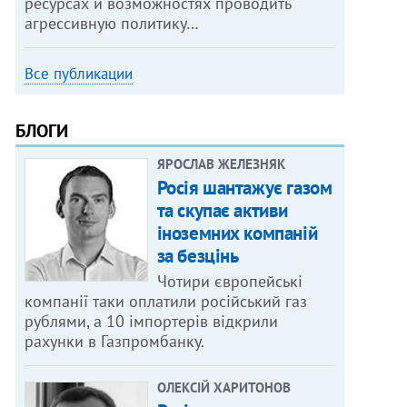
ресурсах и возможностях проводить
агрессивную политику…
Все публикации
БЛОГИ
ЯРОСЛАВ ЖЕЛЕЗНЯК
Росія шантажує газом
та скупає активи
іноземних компаній
за безцінь
Чотири європейські
компанії таки оплатили російський газ
рублями, а 10 імпортерів відкрили
рахунки в Газпромбанку.
ОЛЕКСІЙ ХАРИТОНОВ