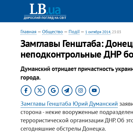
Главная
—
Общество
—
Події
—
1 октября 2014
, 23:03
Замглавы Генштаба: Донец
неподконтрольные ДНР б
Думанский отрицает причастность украи
города.
Замглавы Генштаба Юрий Думанский
заяви
сторона - некие вооруженные подразделен
террористической организации ДНР. Об эт
сегодняшние обстрелы Донецка.