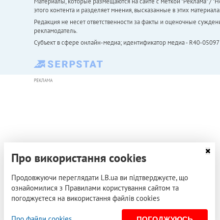
Материалы, которые размещаются на сайте с меткой "Реклама" / "Но
этого контента и разделяет мнения, высказанные в этих материала
Редакция не несет ответственности за факты и оценочные сужден
рекламодатель.
Субъект в сфере онлайн-медиа; идентификатор медиа - R40-05097
РЕКЛАМА
Про використання cookies
Продовжуючи переглядати LB.ua ви підтверджуєте, що
ознайомилися з Правилами користування сайтом та
погоджуєтеся на використання файлів cookies
Про файли cookies
ПОГОДЖУЮСЬ