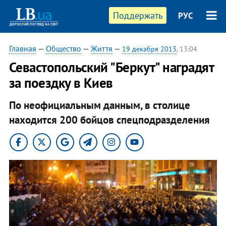
Поддержать
РУС
Главная
—
Общество
—
Життя
—
19 декабря 2013
, 13:04
Севастопольский "Беркут" наградят
за поездку в Киев
По неофициальным данным, в столице
находится 200 бойцов спецподразделения