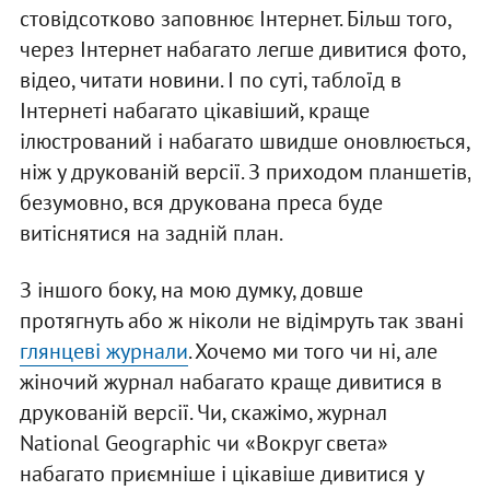
стовідсотково заповнює Інтернет. Більш того,
через Інтернет набагато легше дивитися фото,
відео, читати новини. І по суті, таблоїд в
Інтернеті набагато цікавіший, краще
ілюстрований і набагато швидше оновлюється,
ніж у друкованій версії. З приходом планшетів,
безумовно, вся друкована преса буде
витіснятися на задній план.
З іншого боку, на мою думку, довше
протягнуть або ж ніколи не відімруть так звані
глянцеві журнали
. Хочемо ми того чи ні, але
жіночий журнал набагато краще дивитися в
друкованій версії. Чи, скажімо, журнал
National Geographic чи «Вокруг света»
набагато приємніше і цікавіше дивитися у