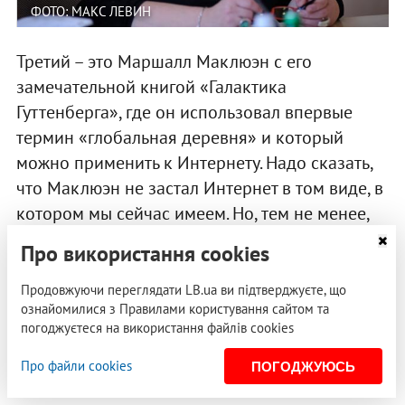
ФОТО: МАКС ЛЕВИН
Третий – это Маршалл Маклюэн с его
замечательной книгой «Галактика
Гуттенберга», где он использовал впервые
термин «глобальная деревня» и который
можно применить к Интернету. Надо сказать,
что Маклюэн не застал Интернет в том виде, в
котором мы сейчас имеем. Но, тем не менее,
основные концепты он обсуждал так, будто он
Про використання cookies
жил в эпоху Интернета. И четвертый источник
– это Карл Поппер с его идеей открытого
Продовжуючи переглядати LB.ua ви підтверджуєте, що
ознайомилися з Правилами користування сайтом та
общества.
погоджуєтеся на використання файлів cookies
Вот это те четыре источника, которые
Про файли cookies
ПОГОДЖУЮСЬ
конституировали, описали Интернет в