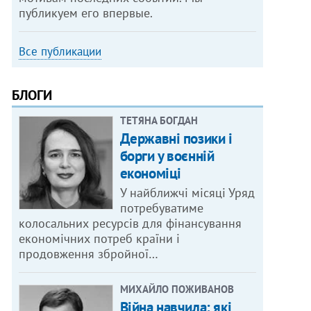
публикуем его впервые.
Все публикации
БЛОГИ
ТЕТЯНА БОГДАН
Державні позики і
борги у воєнній
економіці
У найближчі місяці Уряд
потребуватиме
колосальних ресурсів для фінансування
економічних потреб країни і
продовження збройної…
МИХАЙЛО ПОЖИВАНОВ
Війна навчила: які