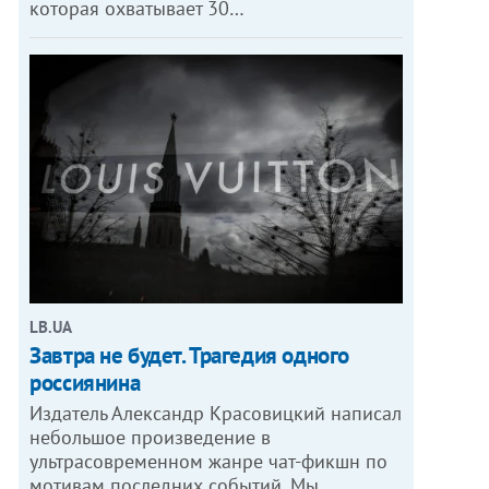
которая охватывает 30…
LB.UA
Завтра не будет. Трагедия одного
россиянина
Издатель Александр Красовицкий написал
небольшое произведение в
ультрасовременном жанре чат-фикшн по
мотивам последних событий. Мы