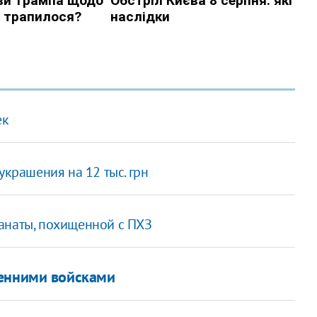
ек
украшения на 12 тыс. грн
анаты, похищенной с ПХЗ
ренними войсками