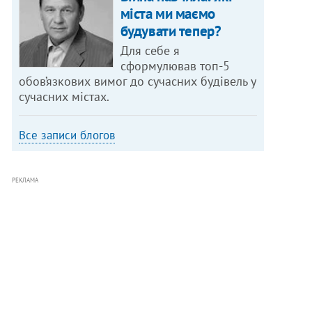
міста ми маємо
будувати тепер?
Для себе я
сформулював топ-5
обов’язкових вимог до сучасних будівель у
сучасних містах.
Все записи блогов
РЕКЛАМА