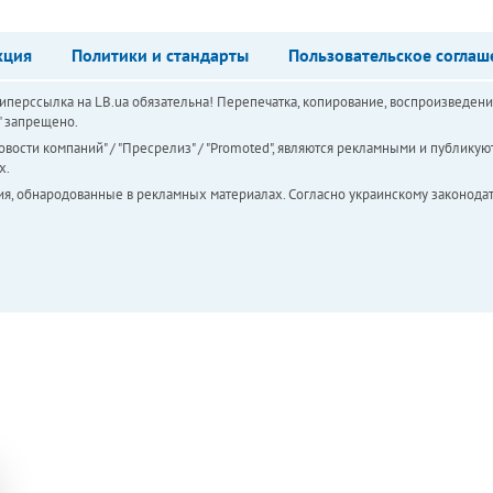
кция
Политики и стандарты
Пользовательское соглаш
перссылка на LB.ua обязательна! Перепечатка, копирование, воспроизведени
а" запрещено.
вости компаний" / "Пресрелиз" / "Promoted", являются рекламными и публикуют
х.
ия, обнародованные в рекламных материалах. Согласно украинскому законодат