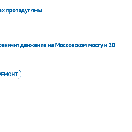
гах пропадут ямы
граничит движение на Московском мосту и 20
РЕМОНТ