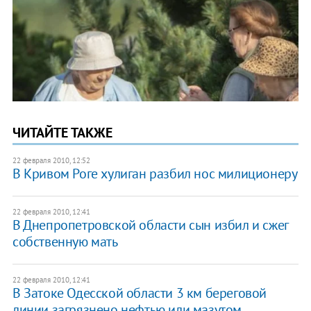
ЧИТАЙТЕ ТАКЖЕ
22 февраля 2010, 12:52
В Кривом Роге хулиган разбил нос милиционеру
22 февраля 2010, 12:41
В Днепропетровской области сын избил и сжег
собственную мать
22 февраля 2010, 12:41
В Затоке Одесской области 3 км береговой
линии загрязнено нефтью или мазутом