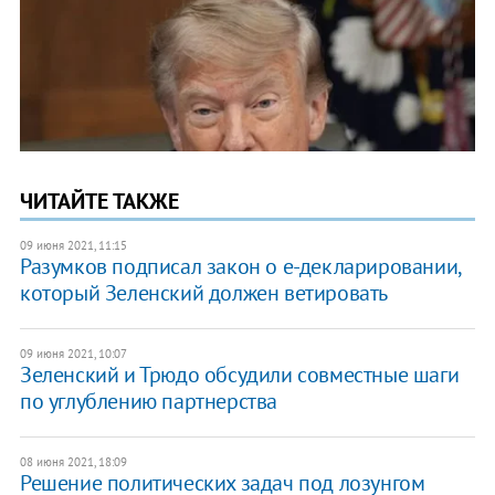
ЧИТАЙТЕ ТАКЖЕ
09 июня 2021, 11:15
Разумков подписал закон о е-декларировании,
который Зеленский должен ветировать
09 июня 2021, 10:07
​Зеленский и Трюдо обсудили совместные шаги
по углублению партнерства
08 июня 2021, 18:09
Решение политических задач под лозунгом