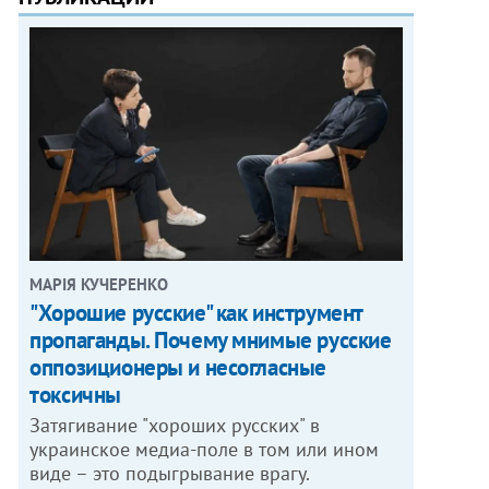
МАРІЯ КУЧЕРЕНКО
"Хорошие русские" как инструмент
пропаганды. Почему мнимые русские
оппозиционеры и несогласные
токсичны
Затягивание "хороших русских" в
украинское медиа-поле в том или ином
виде – это подыгрывание врагу.