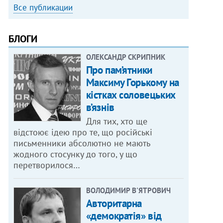
Все публикации
БЛОГИ
ОЛЕКСАНДР СКРИПНИК
Про пам’ятники
Максиму Горькому на
кістках соловецьких
в’язнів
Для тих, хто ще
відстоює ідею про те, що російські
письменники абсолютно не мають
жодного стосунку до того, у що
перетворилося…
ВОЛОДИМИР В'ЯТРОВИЧ
Авторитарна
«демократія» від