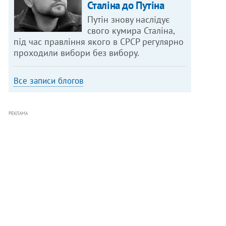
Сталіна до Путіна
Путін знову наслідує
свого кумира Сталіна,
під час правління якого в СРСР регулярно
проходили вибори без вибору.
Все записи блогов
РЕКЛАМА