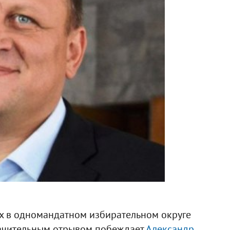
х в одномандатном избирательном округе
начительным отрывом побеждает
Александр