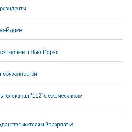
президенты
ью-Йорке
весторами в Нью-Йорке
я обязанностей
ь телеканал "112" с ежемесячным
жданство жителям Закарпатья