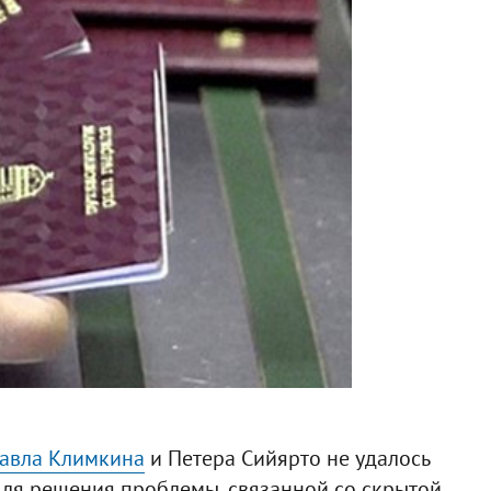
авла Климкина
и Петера Сийярто не удалось
для решения проблемы, связанной со скрытой