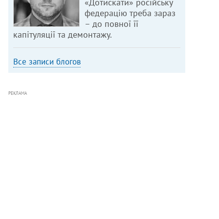
«Дотискати» російську
федерацію треба зараз
– до повної її
капітуляції та демонтажу.
Все записи блогов
РЕКЛАМА