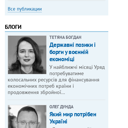
Все публикации
БЛОГИ
ТЕТЯНА БОГДАН
Державні позики і
борги у воєнній
економіці
У найближчі місяці Уряд
потребуватиме
колосальних ресурсів для фінансування
економічних потреб країни і
продовження збройної…
ОЛЕГ ДУНДА
Який мир потрібен
Україні