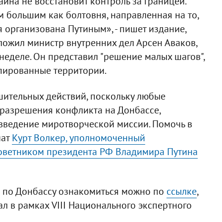
раина не восстановит контроль за границей.
м большим как болтовня, направленная на то,
я организована Путиным», - пишет издание,
ложил министр внутренних дел Арсен Аваков,
еделе. Он представил "решение малых шагов",
пированные территории.
шительных действий, поскольку любые
разрешения конфликта на Донбассе,
введение миротворческой миссии. Помочь в
мат
Курт Волкер, уполномоченный
оветником президента РФ Владимира Путина
 по Донбассу ознакомиться можно по
ссылке
,
л в рамках VIII Национального экспертного