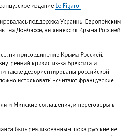
французское издание
Le Figaro.
арировалась поддержка Украины Европейским
кт на Донбассе, ни аннексия Крыма Россией
се, ни присоединение Крыма Россией.
внутренний кризис из-за Брексита и
они также дезориентированы российской
ожно истолковать", - считают французские
ашли и Минские соглашения, и переговоры в
анса быть реализованным, пока русские не