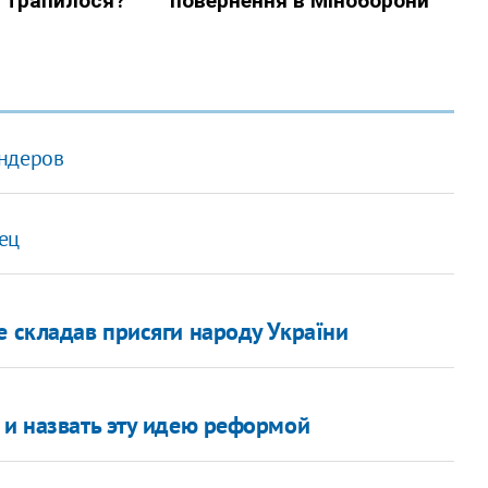
ендеров
ец
е складав присяги народу України
 и назвать эту идею реформой