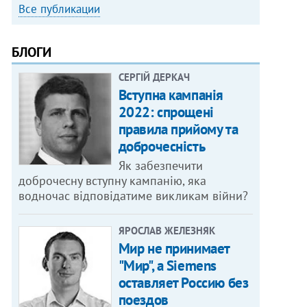
Все публикации
БЛОГИ
СЕРГІЙ ДЕРКАЧ
Вступна кампанія
2022: спрощені
правила прийому та
доброчесність
Як забезпечити
доброчесну вступну кампанію, яка
водночас відповідатиме викликам війни?
ЯРОСЛАВ ЖЕЛЕЗНЯК
Мир не принимает
"Мир", а Siemens
оставляет Россию без
поездов