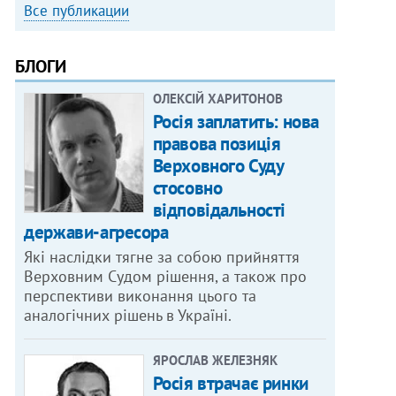
Все публикации
БЛОГИ
ОЛЕКСІЙ ХАРИТОНОВ
Росія заплатить: нова
правова позиція
Верховного Суду
стосовно
відповідальності
держави-агресора
Які наслідки тягне за собою прийняття
Верховним Судом рішення, а також про
перспективи виконання цього та
аналогічних рішень в Україні.
ЯРОСЛАВ ЖЕЛЕЗНЯК
Росія втрачає ринки