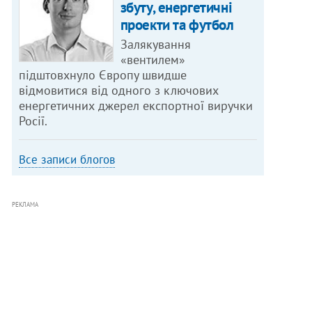
збуту, енергетичні
проекти та футбол
Залякування
«вентилем»
підштовхнуло Європу швидше
відмовитися від одного з ключових
енергетичних джерел експортної виручки
Росії.
Все записи блогов
РЕКЛАМА