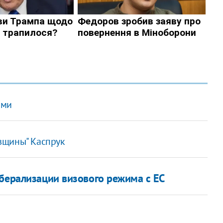
ами
вщины" Каспрук
иберализации визового режима с ЕС