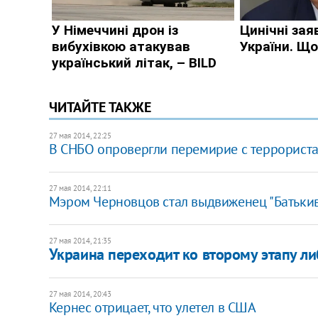
ЧИТАЙТЕ ТАКЖЕ
27 мая 2014, 22:25
В СНБО опровергли перемирие с террорист
27 мая 2014, 22:11
Мэром Черновцов стал выдвиженец "Батьки
27 мая 2014, 21:35
Украина переходит ко второму этапу л
27 мая 2014, 20:43
Кернес отрицает, что улетел в США