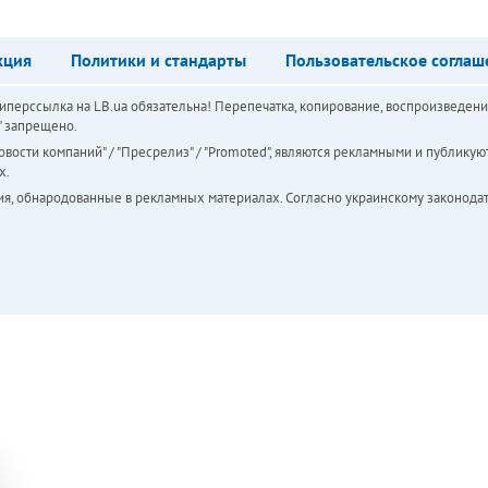
кция
Политики и стандарты
Пользовательское соглаш
перссылка на LB.ua обязательна! Перепечатка, копирование, воспроизведени
а" запрещено.
вости компаний" / "Пресрелиз" / "Promoted", являются рекламными и публикуют
х.
ия, обнародованные в рекламных материалах. Согласно украинскому законодат