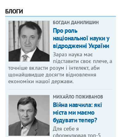
БЛОГИ
БОГДАН ДАНИЛИШИН
Про роль
національної науки у
відродженні України
Зараз наука має
підставити своє плече, а
точніше вкласти розум і інтелект, аби
щонайшвидше досягти відновлення
економіки нашої держави.
МИХАЙЛО ПОЖИВАНОВ
Війна навчила: які
міста ми маємо
будувати тепер?
Для себе я
сформулював топ-5