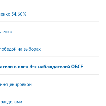
шенко 54,66%
лаенко
победой на выборах
ватили в плен 4-х наблюдателей ОБСЕ
ь инсценировкой
управделами