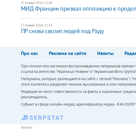
27 января 2014, 11:49
МИД Франции призвал оппозицию к продол
27 января 2014, 11:34
ПР снова свозит людей под Раду
Про нас
Реклама на сайте
Ивенты
Реда
При полном или частичном воспроизведении материалов прямая ги
ссылка на агентство "Українськi Новини" и "Украинская Фото Групп
Материалы, которые размещаются на сайте с меткой "Реклама" / "Но
этого контента и разделяет мнения, высказанные в этих материала
Редакция не несет ответственности за факты и оценочные сужден
рекламодатель.
Субъект в сфере онлайн-медиа; идентификатор медиа - R40-05097
РЕКЛАМА