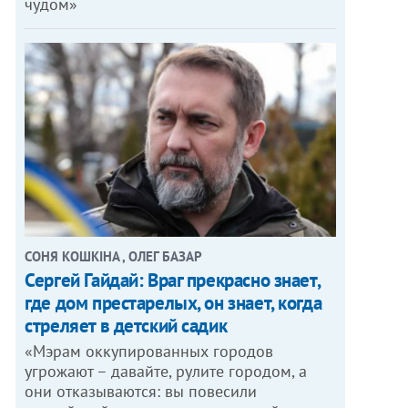
чудом»
СОНЯ КОШКІНА , ОЛЕГ БАЗАР
Сергей Гайдай: Враг прекрасно знает,
где дом престарелых, он знает, когда
стреляет в детский садик
«Мэрам оккупированных городов
угрожают – давайте, рулите городом, а
они отказываются: вы повесили