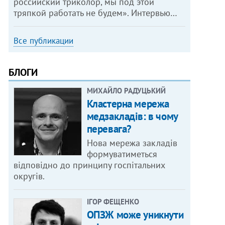
российский триколор, мы под этой
тряпкой работать не будем». Интервью…
Все публикации
БЛОГИ
МИХАЙЛО РАДУЦЬКИЙ
Кластерна мережа
медзакладів: в чому
перевага?
Нова мережа закладів
формуватиметься
відповідно до принципу госпітальних
округів.
ІГОР ФЕЩЕНКО
ОПЗЖ може уникнути