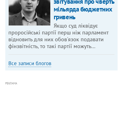
звітування про чверть
мільярда бюджетних
гривень
Якщо суд ліквідує
проросійські партії перш ніж парламент
відновить для них обов'язок подавати
фінзвітність, то такі партії можуть…
Все записи блогов
РЕКЛАМА