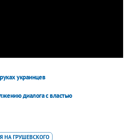
руках украинцев
лжению диалога с властью
Я НА ГРУШЕВСКОГО