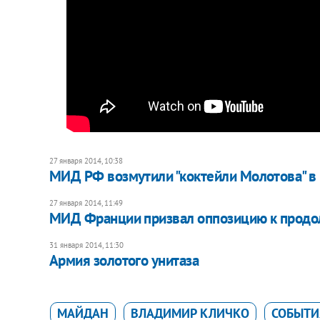
27 января 2014, 10:38
МИД РФ возмутили "коктейли Молотова" в 
27 января 2014, 11:49
МИД Франции призвал оппозицию к продо
31 января 2014, 11:30
​Армия золотого унитаза
МАЙДАН
ВЛАДИМИР КЛИЧКО
СОБЫТИ