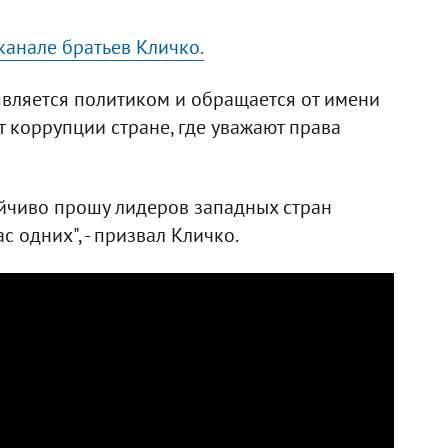
канале братьев Кличко.
является политиком и обращается от имени
т коррупции стране, где уважают права
ойчиво прошу лидеров западных стран
с одних", - призвал Кличко.