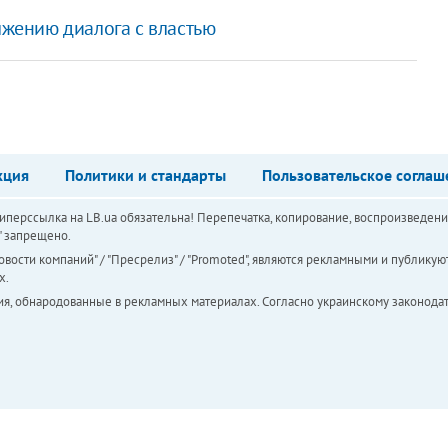
жению диалога с властью
кция
Политики и стандарты
Пользовательское соглаш
перссылка на LB.ua обязательна! Перепечатка, копирование, воспроизведени
а" запрещено.
вости компаний" / "Пресрелиз" / "Promoted", являются рекламными и публикуют
х.
ия, обнародованные в рекламных материалах. Согласно украинскому законодат