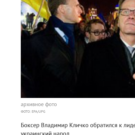
архивное фото
ФОТО: EPA/UPG
Боксер Владимир Кличко обратился к лид
украинский народ.