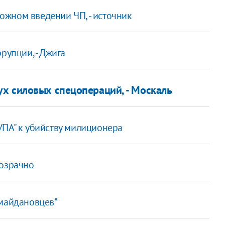
жном введении ЧП, - источник
рупции, - Джига
х силовых спецопераций, - Москаль
УПА" к убийству милиционера
розрачно
"майдановцев"