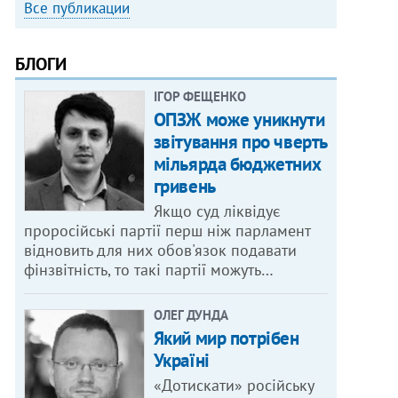
Все публикации
БЛОГИ
ІГОР ФЕЩЕНКО
ОПЗЖ може уникнути
звітування про чверть
мільярда бюджетних
гривень
Якщо суд ліквідує
проросійські партії перш ніж парламент
відновить для них обов'язок подавати
фінзвітність, то такі партії можуть…
ОЛЕГ ДУНДА
Який мир потрібен
Україні
«Дотискати» російську