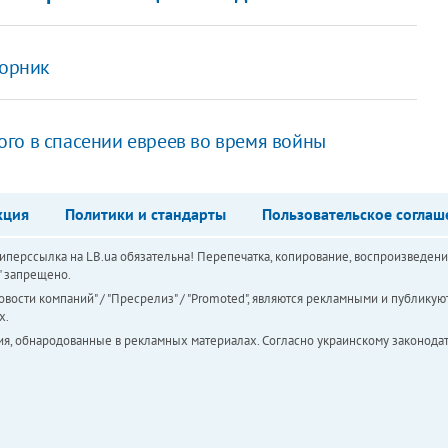
торник
го в спасении евреев во время войны
кция
Политики и стандарты
Пользовательское соглаш
перссылка на LB.ua обязательна! Перепечатка, копирование, воспроизведени
а" запрещено.
вости компаний" / "Пресрелиз" / "Promoted", являются рекламными и публикуют
х.
ия, обнародованные в рекламных материалах. Согласно украинскому законодат