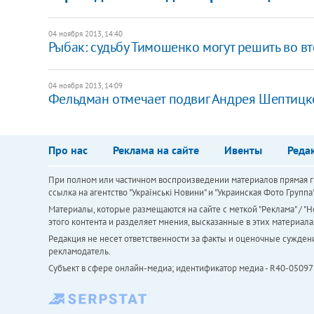
04 ноября 2013, 14:40
Рыбак: судьбу Тимошенко могут решить во в
04 ноября 2013, 14:09
Фельдман отмечает подвиг Андрея Шептицко
Про нас
Реклама на сайте
Ивенты
Реда
При полном или частичном воспроизведении материалов прямая ги
ссылка на агентство "Українськi Новини" и "Украинская Фото Групп
Материалы, которые размещаются на сайте с меткой "Реклама" / "Но
этого контента и разделяет мнения, высказанные в этих материала
Редакция не несет ответственности за факты и оценочные сужден
рекламодатель.
Субъект в сфере онлайн-медиа; идентификатор медиа - R40-05097