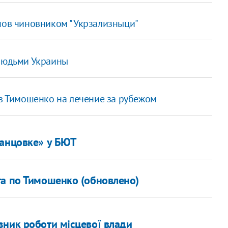
онов чиновником "Укрзализныци"
 людьми Украины
 Тимошенко на лечение за рубежом
танцовке» у БЮТ
та по Тимошенко (обновлено)
зник роботи місцевої влади