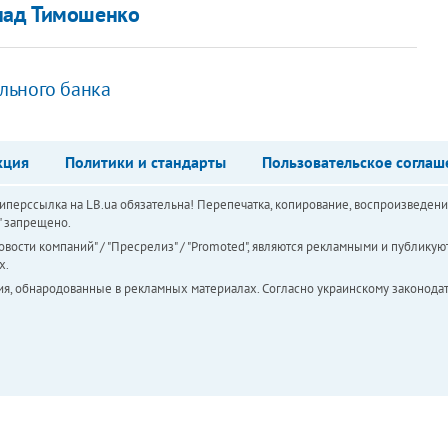
 над Тимошенко
льного банка
кция
Политики и стандарты
Пользовательское соглаш
перссылка на LB.ua обязательна! Перепечатка, копирование, воспроизведени
а" запрещено.
вости компаний" / "Пресрелиз" / "Promoted", являются рекламными и публикуют
х.
ия, обнародованные в рекламных материалах. Согласно украинскому законодат