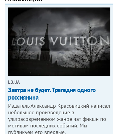
LB.UA
Завтра не будет. Трагедия одного
россиянина
Издатель Александр Красовицкий написал
небольшое произведение в
ультрасовременном жанре чат-фикшн по
мотивам последних событий. Мы
публикуем его впервые.