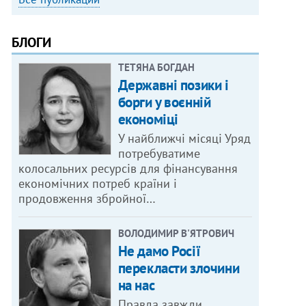
БЛОГИ
ТЕТЯНА БОГДАН
Державні позики і
борги у воєнній
економіці
У найближчі місяці Уряд
потребуватиме
колосальних ресурсів для фінансування
економічних потреб країни і
продовження збройної…
ВОЛОДИМИР В'ЯТРОВИЧ
Не дамо Росії
перекласти злочини
на нас
Правда завжди