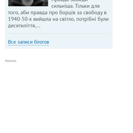
сильніша. Тільки для
того, аби правда про борців за свободу в
1940-50-х вийшла на світло, потрібні були
десятиліття,…
Все записи блогов
РЕКЛАМА