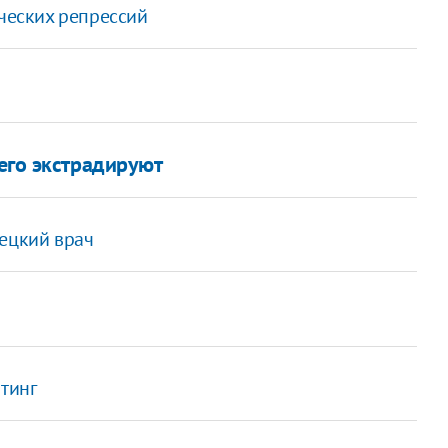
ических репрессий
 его экстрадируют
мецкий врач
тинг