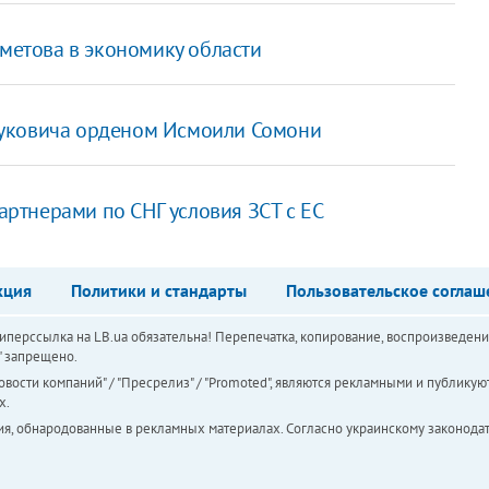
хметова в экономику области
нуковича орденом Исмоили Сомони
партнерами по СНГ условия ЗСТ с ЕС
кция
Политики и стандарты
Пользовательское соглаш
перссылка на LB.ua обязательна! Перепечатка, копирование, воспроизведени
а" запрещено.
вости компаний" / "Пресрелиз" / "Promoted", являются рекламными и публикуют
х.
ия, обнародованные в рекламных материалах. Согласно украинскому законодат