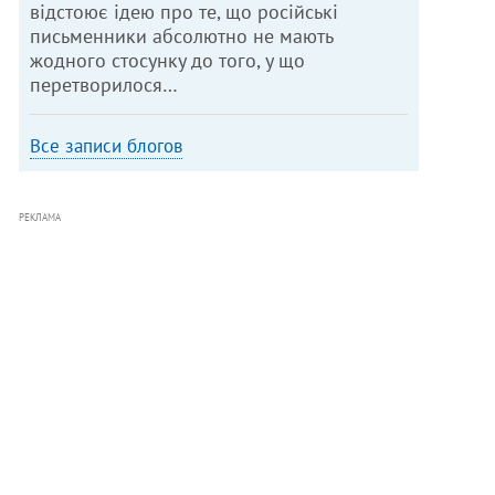
відстоює ідею про те, що російські
письменники абсолютно не мають
жодного стосунку до того, у що
перетворилося…
Все записи блогов
РЕКЛАМА