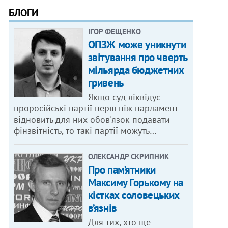
БЛОГИ
ІГОР ФЕЩЕНКО
ОПЗЖ може уникнути
звітування про чверть
мільярда бюджетних
гривень
Якщо суд ліквідує
проросійські партії перш ніж парламент
відновить для них обов'язок подавати
фінзвітність, то такі партії можуть…
ОЛЕКСАНДР СКРИПНИК
Про пам’ятники
Максиму Горькому на
кістках соловецьких
в’язнів
Для тих, хто ще