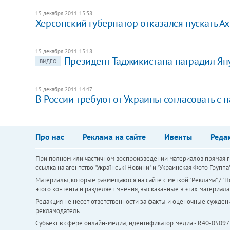
15 декабря 2011, 15:38
Херсонский губернатор отказался пускать А
15 декабря 2011, 15:18
Президент Таджикистана наградил Я
ВИДЕО
15 декабря 2011, 14:47
В России требуют от Украины согласовать с 
Про нас
Реклама на сайте
Ивенты
Реда
При полном или частичном воспроизведении материалов прямая ги
ссылка на агентство "Українськi Новини" и "Украинская Фото Групп
Материалы, которые размещаются на сайте с меткой "Реклама" / "Но
этого контента и разделяет мнения, высказанные в этих материала
Редакция не несет ответственности за факты и оценочные сужден
рекламодатель.
Субъект в сфере онлайн-медиа; идентификатор медиа - R40-05097