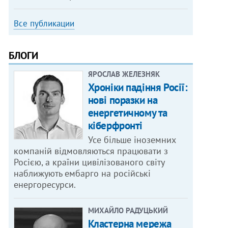
Все публикации
БЛОГИ
ЯРОСЛАВ ЖЕЛЕЗНЯК
Хроніки падіння Росії:
нові поразки на
енергетичному та
кіберфронті
Усе більше іноземних
компаній відмовляються працювати з
Росією, а країни цивілізованого світу
наближують ембарго на російські
енергоресурси.
МИХАЙЛО РАДУЦЬКИЙ
Кластерна мережа