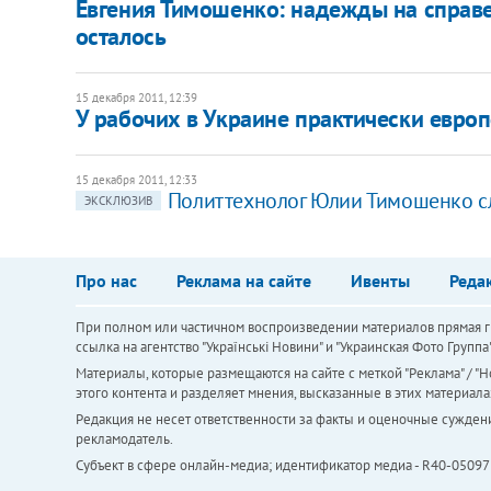
Евгения Тимошенко: надежды на справ
осталось
15 декабря 2011, 12:39
​У рабочих в Украине практически европ
15 декабря 2011, 12:33
Политтехнолог Юлии Тимошенко с
ЭКСКЛЮЗИВ
Про нас
Реклама на сайте
Ивенты
Реда
При полном или частичном воспроизведении материалов прямая ги
ссылка на агентство "Українськi Новини" и "Украинская Фото Групп
Материалы, которые размещаются на сайте с меткой "Реклама" / "Но
этого контента и разделяет мнения, высказанные в этих материала
Редакция не несет ответственности за факты и оценочные сужден
рекламодатель.
Субъект в сфере онлайн-медиа; идентификатор медиа - R40-05097