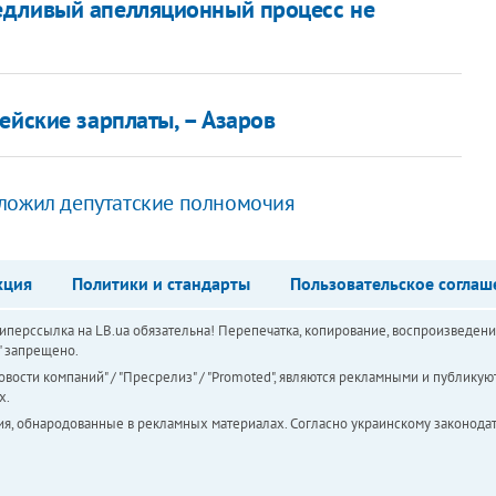
едливый апелляционный процесс не
ейские зарплаты, – Азаров
ложил депутатские полномочия
кция
Политики и стандарты
Пользовательское соглаш
перссылка на LB.ua обязательна! Перепечатка, копирование, воспроизведени
а" запрещено.
вости компаний" / "Пресрелиз" / "Promoted", являются рекламными и публикуют
х.
ия, обнародованные в рекламных материалах. Согласно украинскому законодат