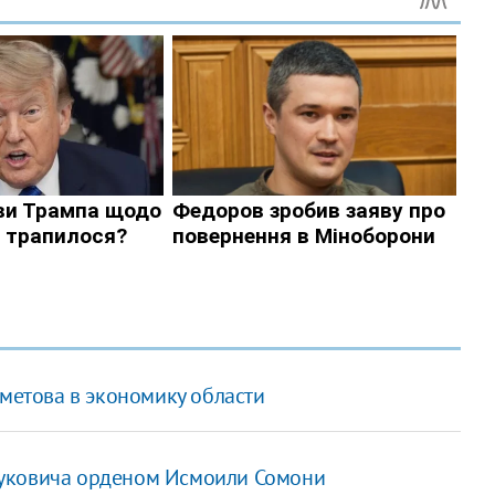
хметова в экономику области
нуковича орденом Исмоили Сомони