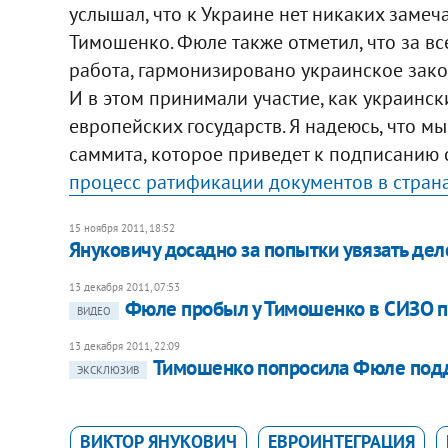
услышал, что к Украине нет никаких замеч
Тимошенко. Фюле также отметил, что за в
работа, гармонизировано украинское зак
И в этом принимали участие, как украинск
европейских государств. Я надеюсь, что 
саммита, которое приведет к подписанию 
процесс ратификации документов в стран
15 ноября 2011, 18:52
Януковичу досадно за попытки увязать де
13 декабря 2011, 07:53
Фюле пробыл у Тимошенко в СИЗО п
ВИДЕО
13 декабря 2011, 22:09
Тимошенко попросила Фюле под
ЭКСКЛЮЗИВ
ВИКТОР ЯНУКОВИЧ
ЕВРОИНТЕГРАЦИЯ