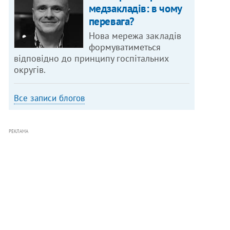
медзакладів: в чому
перевага?
Нова мережа закладів
формуватиметься
відповідно до принципу госпітальних
округів.
Все записи блогов
РЕКЛАМА